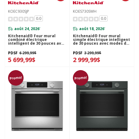
KOEC930SJP
KOES730SWH
0.0
0.0
août 24, 2026
août 18, 2026
*
*
Kitchenaid® Four mural
Kitchenaid® Four mural
combiné électrique
simple électrique intelligent
intelligent de 30 pouces avec
de 30 pouces avec modes de
caméra de cuisson
cuisson assistée - Blanc
intelligente - Fini Genévrier
KOES730SWH
PDSF
6 299,99$
PDSF
3 299,99$
KOEC930SJP
5 699,99$
2 999,99$
Promo!
Promo!