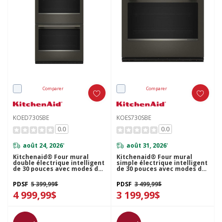
Comparer
Comparer
KOED730SBE
KOES730SBE
0.0
0.0
août 24, 2026
août 31, 2026
*
*
Kitchenaid® Four mural
Kitchenaid® Four mural
double électrique intelligent
simple électrique intelligent
de 30 pouces avec modes de
de 30 pouces avec modes de
cuisson assistée - Minerai
cuisson assistée - Minerai
noir KOED730SBE
noir KOES730SBE
PDSF
5 399,99$
PDSF
3 499,99$
4 999,99$
3 199,99$