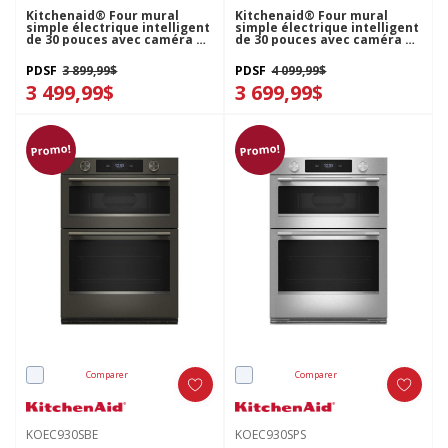
Kitchenaid® Four mural
Kitchenaid® Four mural
simple électrique intelligent
simple électrique intelligent
de 30 pouces avec caméra de
de 30 pouces avec caméra de
cuisson intelligente - Fini
cuisson intelligente - Fini
PrintShield™ KOES930SPS
minerai noir KOES930SBE
PDSF
3 899,99$
PDSF
4 099,99$
3 499,99$
3 699,99$
Promo!
Promo!
Comparer
Comparer
KOEC930SBE
KOEC930SPS