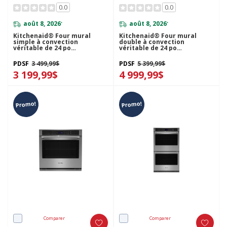
0.0
0.0
août 8, 2026
août 8, 2026
*
*
Kitchenaid® Four mural
Kitchenaid® Four mural
simple à convection
double à convection
véritable de 24 po
véritable de 24 po
YKOSC504PPS
KODC504PPS
PDSF
3 499,99$
PDSF
5 399,99$
3 199,99$
4 999,99$
Promo!
Promo!
Comparer
Comparer