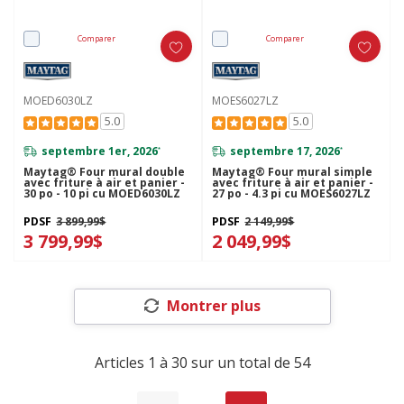
Comparer
Comparer
MOED6030LZ
MOES6027LZ
5.0
5.0
septembre 1er, 2026
septembre 17, 2026
*
*
Maytag® Four mural double
Maytag® Four mural simple
avec friture à air et panier -
avec friture à air et panier -
30 po - 10 pi cu MOED6030LZ
27 po - 4.3 pi cu MOES6027LZ
PDSF
3 899,99$
PDSF
2 149,99$
3 799,99$
2 049,99$
Montrer plus
Articles
1
à
30
sur un total de
54