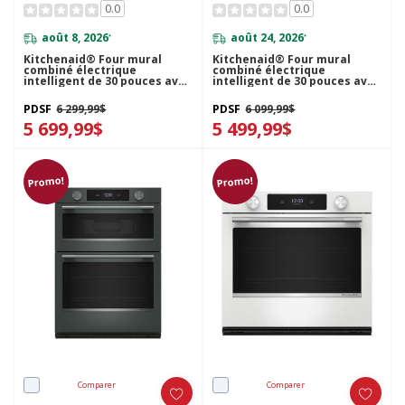
0.0
0.0
août 8, 2026
août 24, 2026
*
*
Kitchenaid® Four mural
Kitchenaid® Four mural
combiné électrique
combiné électrique
intelligent de 30 pouces avec
intelligent de 30 pouces avec
caméra de cuisson
caméra de cuisson
intelligente - Fini minerai
intelligente - Fini
PDSF
6 299,99$
PDSF
6 099,99$
noir KOEC930SBE
PrintShield™ KOEC930SPS
5 699,99$
5 499,99$
Promo!
Promo!
Comparer
Comparer