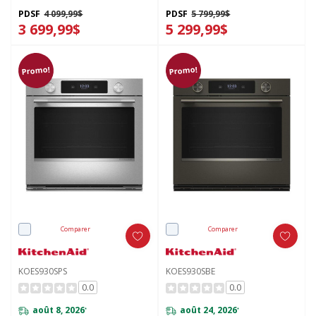
cuisson intelligente - Fini
cuisson intelligente - Fini
Genévrier KOES930SJP
PrintShield™ KOED930SPS
PDSF
4 099,99$
PDSF
5 799,99$
3 699,99$
5 299,99$
Promo!
Promo!
Comparer
Comparer
KOES930SPS
KOES930SBE
0.0
0.0
août 8, 2026
août 24, 2026
*
*