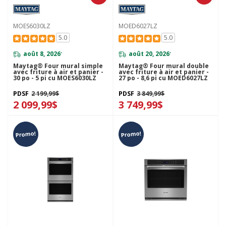
MOES6030LZ
MOED6027LZ
5.0
5.0
août 8, 2026
août 20, 2026
*
*
Maytag® Four mural simple
Maytag® Four mural double
avec friture à air et panier -
avec friture à air et panier -
30 po - 5 pi cu MOES6030LZ
27 po - 8,6 pi cu MOED6027LZ
PDSF
2 199,99$
PDSF
3 849,99$
2 099,99$
3 749,99$
Promo!
Promo!