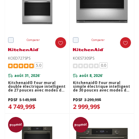
Comparer
Comparer
KOED727SPS
KOES730SPS
5.0
0.0
août 31, 2026
août 8, 2026
*
*
Kitchenaid® Four mural
Kitchenaid® Four mural
double électrique intelligent
simple électrique intelligent
de 27 pouces avec modes de
de 30 pouces avec modes de
cuisson assistée - Fini
cuisson assistée - Fini
PrintShield™ KOED727SPS
PrintShield™ KOES730SPS
PDSF
5 149,99$
PDSF
3 299,99$
4 749,99$
2 999,99$
Promo!
Promo!