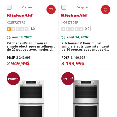
Comparer
Comparer
KOES727SPS
KOES730SJP
1.0
0.0
août 8, 2026
août 24, 2026
*
*
Kitchenaid® Four mural
Kitchenaid® Four mural
simple électrique intelligent
simple électrique intelligent
de 27 pouces avec modes de
de 30 pouces avec modes de
cuisson assistée - Fini
cuisson assistée -Genévrier
PrintShield™ KOES727SPS
KOES730SJP
PDSF
3 249,99$
PDSF
3 499,99$
2 949,99$
3 199,99$
Promo!
Promo!