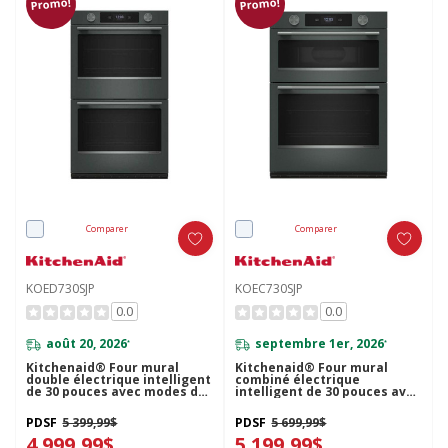
Promo!
Promo!
Comparer
Comparer
KOED730SJP
KOEC730SJP
0.0
0.0
août 20, 2026
septembre 1er, 2026
*
*
Kitchenaid® Four mural
Kitchenaid® Four mural
double électrique intelligent
combiné électrique
de 30 pouces avec modes de
intelligent de 30 pouces avec
cuisson assistée - Genévrier
modes de cuisson assistée -
KOED730SJP
Genévrier KOEC730SJP
PDSF
5 399,99$
PDSF
5 699,99$
4 999,99$
5 199,99$