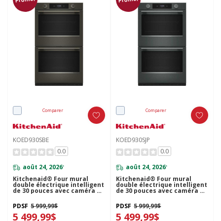
Comparer
Comparer
KOED930SBE
KOED930SJP
0.0
0.0
août 24, 2026
août 24, 2026
*
*
Kitchenaid® Four mural
Kitchenaid® Four mural
double électrique intelligent
double électrique intelligent
de 30 pouces avec caméra de
de 30 pouces avec caméra de
cuisson intelligente - Fini
cuisson intelligente - Fini
minerai noir KOED930SBE
Genévrier KOED930SJP
PDSF
5 999,99$
PDSF
5 999,99$
5 499,99$
5 499,99$