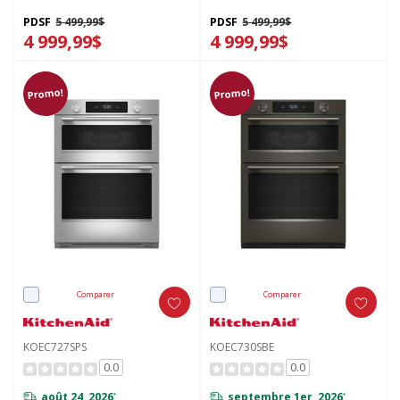
modes de cuisson assistée -
modes de cuisson assistée -
Blanc KOEC730SWH
Fini PrintShield™ KOEC730SPS
PDSF
5 499,99$
PDSF
5 499,99$
4 999,99$
4 999,99$
Promo!
Promo!
Comparer
Comparer
KOEC727SPS
KOEC730SBE
0.0
0.0
août 24, 2026
septembre 1er, 2026
*
*