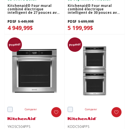
Kitchenaid® Four mural
Kitchenaid® Four mural
combiné électrique
combiné électrique
intelligent de 27 pouces avec
intelligent de 30 pouces avec
modes de cuisson assistée -
modes de cuisson assistée -
Fini PrintShield™ KOEC727SPS
Minerai noir KOEC730SBE
PDSF
5 449,99$
PDSF
5 699,99$
4 949,99$
5 199,99$
Promo!
Promo!
Comparer
Comparer
YKOSC504PPS
KODC504PPS