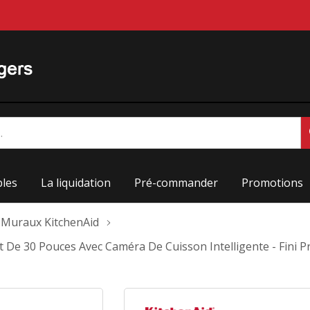
les
La liquidation
Pré-commander
Promotions
 Muraux KitchenAid
nt De 30 Pouces Avec Caméra De Cuisson Intelligente - Fini