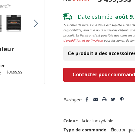
randir
Date estimée:
août 9,
*La délai de livraison estimé est sujette à des 
disponibilité, afin que nous puissions obtenir une
produit. La livraison n'est possible que dans les 
d'expédition et de livraison
pour les zones de livr
uleur
Ce produit a des accessoire
ier
Dépêchez-
JP
$3699.99
Contacter pour command
vous!
il
5 customers are viewing this pro
n’en
Partager:
reste
plus
Colour:
Acier Inoxydable
que
Type de commande:
Électronique