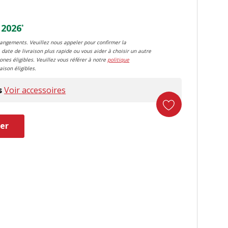
 2026
*
changements. Veuillez nous appeler pour confirmer la
 date de livraison plus rapide ou vous aider à choisir un autre
zones éligibles. Veuillez vous référer à notre
politique
aison éligibles.
s
Voir accessoires
er
duct