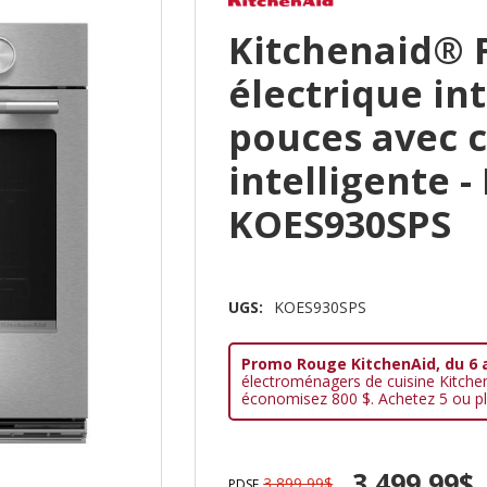
Kitchenaid® 
électrique int
pouces avec 
intelligente -
KOES930SPS
UGS:
KOES930SPS
Promo Rouge KitchenAid, du 6 
électroménagers de cuisine Kitche
économisez 800 $. Achetez 5 ou pl
3 499,99$
3 899,99$
PDSF