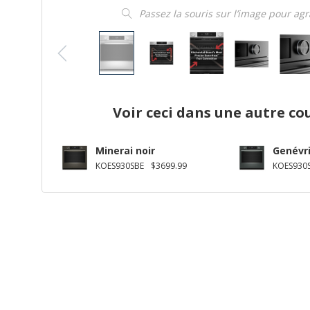
Passez la souris sur l’image pour ag
Voir ceci dans une autre co
Minerai noir
Genévr
KOES930SBE
$3699.99
KOES930S