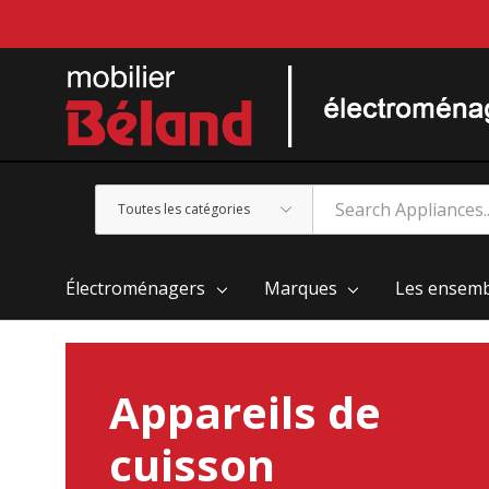
Toutes
Rechercher
les
catégories
Électroménagers
Marques
Les ensemb
Appareils de
cuisson