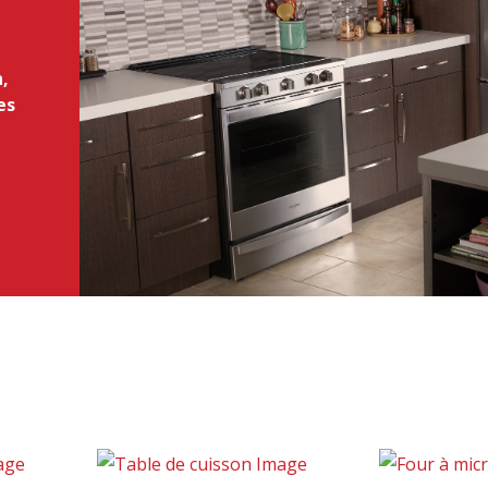
n,
es