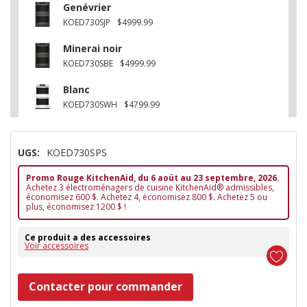
Genévrier
KOED730SJP
$4999.99
Minerai noir
KOED730SBE
$4999.99
Blanc
KOED730SWH
$4799.99
UGS:
KOED730SPS
Promo Rouge KitchenAid, du 6 aoüt au 23 septembre, 2026.
Achetez 3 électroménagers de cuisine KitchenAid® admissibles,
économisez 600 $. Achetez 4, économisez 800 $. Achetez 5 ou
plus, économisez 1200 $ !
Ce produit a des accessoires
Voir accessoires
Dépêchez-
Contacter pour commander
vous!