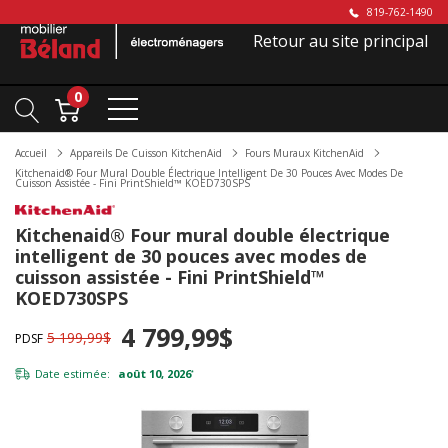
819-762-1490
Retour au site principal
0
Accueil
Appareils De Cuisson KitchenAid
Fours Muraux KitchenAid
Kitchenaid® Four Mural Double Électrique Intelligent De 30 Pouces Avec Modes De
Cuisson Assistée - Fini PrintShield™ KOED730SPS
Kitchenaid® Four mural double électrique
intelligent de 30 pouces avec modes de
cuisson assistée - Fini PrintShield™
KOED730SPS
4 799,99$
5 199,99$
PDSF
Date estimée:
août 10, 2026
*