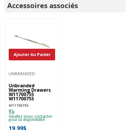
Onglet
Accessoires associés
personnalisé
Ajouter Au Panier
UNBRANDED
Unbranded
Warming Drawers
W11700755
W11700755
W11700755
Veuillez nous contacter
pour la disponibilité
19,99$