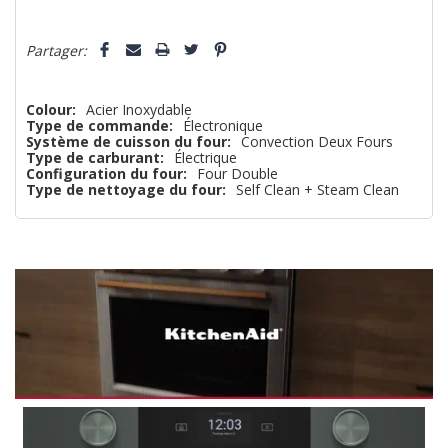
il
5 customers are viewing this product
n’en
Partager:
reste
plus
Colour:
Acier Inoxydable
Type de commande:
Électronique
que
Système de cuisson du four:
Convection Deux Fours
Type de carburant:
Électrique
Configuration du four:
Four Double
Type de nettoyage du four:
Self Clean + Steam Clean