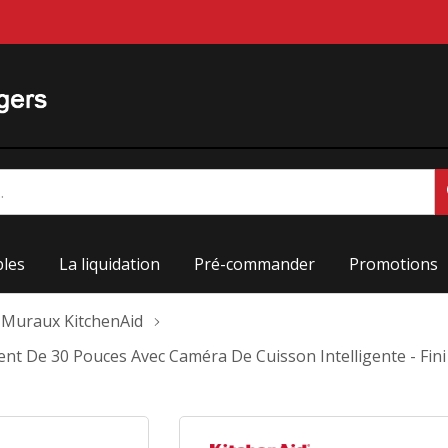
les
La liquidation
Pré-commander
Promotions
 Muraux KitchenAid
ent De 30 Pouces Avec Caméra De Cuisson Intelligente - Fi