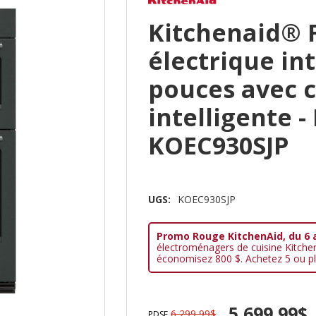
Kitchenaid® 
électrique int
pouces avec 
intelligente -
KOEC930SJP
UGS:
KOEC930SJP
Promo Rouge KitchenAid, du 6 
électroménagers de cuisine Kitche
économisez 800 $. Achetez 5 ou pl
5 699,99$
6 299,99$
PDSF