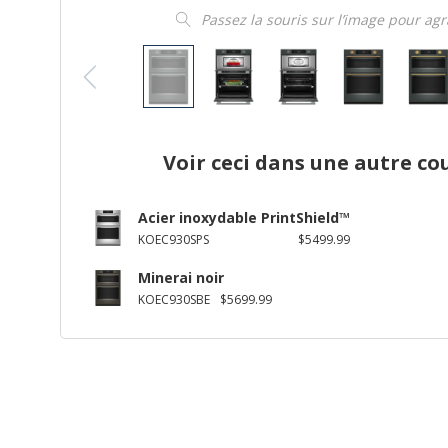
Passez la souris sur l’image pour ag
Voir ceci dans une autre co
Acier inoxydable PrintShield™
KOEC930SPS
$5499.99
Minerai noir
KOEC930SBE
$5699.99