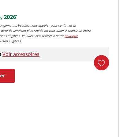
, 2026
*
changements. Veuillez nous appeler pour confirmer la
 date de livraison plus rapide ou vous aider à choisir un autre
zones éligibles. Veuillez vous référer à notre
politique
aison éligibles.
s
Voir accessoires
er
duct