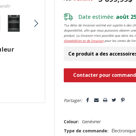
randir
Date estimée:
août 25
*La délai de livraison estimé est sujette à des 
disponibilité, afin que nous puissions obtenir une
produit. La livraison n'est possible que dans les 
d'expédition et de livraison
pour les zones de livr
uleur
Ce produit a des accessoire
Dépêchez-
Contacter pour command
vous!
il
5 customers are viewing this pro
n’en
Partager:
reste
plus
Colour:
Genévrier
que
Type de commande:
Électronique