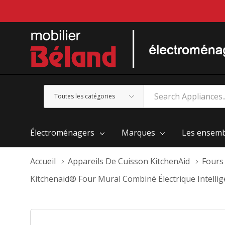
Toutes
Rechercher
les
catégories
Électroménagers
Marques
Les ensemb
Accueil
Appareils De Cuisson KitchenAid
Fours
Kitchenaid® Four Mural Combiné Électrique Intellig