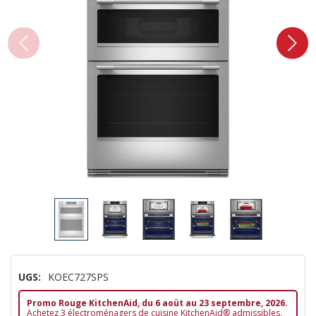
UGS:
KOEC727SPS
Promo Rouge KitchenAid, du 6 aoüt au 23 septembre, 2026.
Achetez 3 électroménagers de cuisine KitchenAid® admissibles,