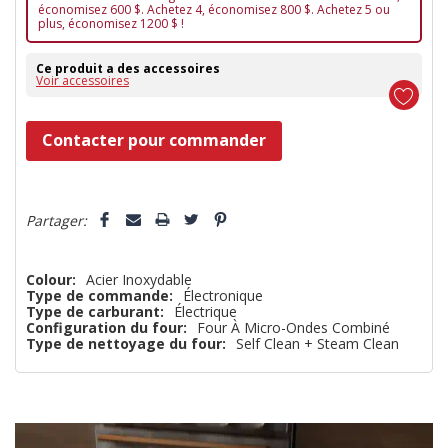
économisez 600 $. Achetez 4, économisez 800 $. Achetez 5 ou
plus, économisez 1200 $ !
Ce produit a des accessoires
Voir accessoires
Dépêchez-
Contacter pour commander
vous!
il
5 customers are viewing this product
n’en
Partager:
reste
plus
Colour:
Acier Inoxydable
Type de commande:
Électronique
que
Type de carburant:
Électrique
Configuration du four:
Four À Micro-Ondes Combiné
Type de nettoyage du four:
Self Clean + Steam Clean