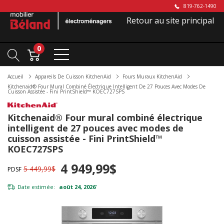
819-762-1490
Retour au site principal
0
Accueil
Appareils De Cuisson KitchenAid
Fours Muraux KitchenAid
Kitchenaid® Four Mural Combiné Électrique Intelligent De 27 Pouces Avec Modes De
Cuisson Assistée - Fini PrintShield™ KOEC727SPS
Kitchenaid® Four mural combiné électrique
intelligent de 27 pouces avec modes de
cuisson assistée - Fini PrintShield™
KOEC727SPS
4 949,99$
5 449,99$
PDSF
Date estimée:
août 24, 2026
*