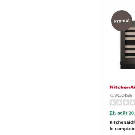
Promo!
KUWL524SBE
août 20,
Kitchenaid®
le comptoir
bouteilles 