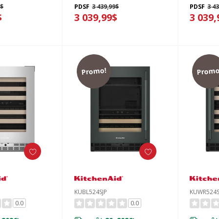
9$
PDSF
3 439,99$
PDSF
3 4
ne extension -
bouteilles à devant en
bouteill
$
3 039,99$
3 039,
524SBE
bois - 24 po KUBR524SJP
bois - 2
Promo!
Promo
KUBL524SJP
KUWR524S
0.0
0.0