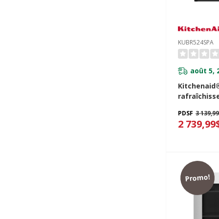
KUBR524SPA
août 5, 
Kitchenaid
rafraîchiss
accueillir 
PDSF
3 139,9
recouvreme
2 739,99
KUBR524SP
Promo!