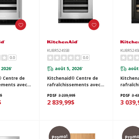
KUBR524SSB
KUBR524S
0.0
0.0
 2026
août 5, 2026
août
*
*
® Centre de
Kitchenaid® Centre de
Kitchen
sements avec
rafraîchissements avec
rafraîc
rre et porte-
porte en verre et porte-
porte en
9$
PDSF
3 239,99$
PDSF
3 4
à devant en
bouteilles à devant en
bouteill
$
2 839,99$
3 039,
 po KUBL524SSB
métal - 24 po KUBR524SSB
bois - 
Promo!
Promo