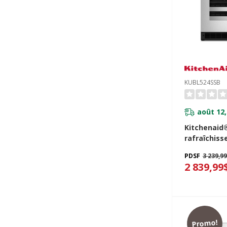
KUBL524SSB
août 12,
Kitchenaid
rafraîchis
porte en ve
PDSF
3 239,9
bouteilles 
2 839,99
métal - 24
Promo!