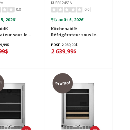
PA
KURR124SPA
0.0
0.0
 5, 2026
août 5, 2026
*
*
aid®
Kitchenaid®
ateur sous le
Réfrigérateur sous le
 prêt pour le
comptoir prêt pour le
39,99$
PDSF
2 939,99$
 de
panneau de
99$
2 639,99$
ement - 24 po
recouvrement - 24 po
4SPA
KURR124SPA
!
Promo!