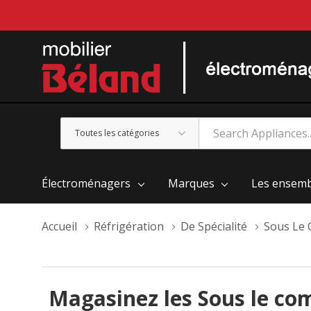
Toutes
Rechercher
les
catégories
Électroménagers
Marques
Les ensemb
Accueil
Réfrigération
De Spécialité
Sous Le 
Magasinez les Sous le c