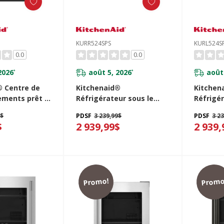
KURR524SPS
KURL524S
0.0
0.0
2026
août 5, 2026
août
*
*
® Centre de
Kitchenaid®
Kitchen
ements prêt à
Réfrigérateur sous le
Réfrigér
le panneau de
comptoir avec porte en
comptoi
9$
PDSF
3 239,99$
PDSF
3 2
nt - 24 po
verre et tablettes à
verre et
$
2 939,99$
2 939,
A
accents métalliques - 24
accents 
po KURR524SPS
po KURL
Promo!
Promo