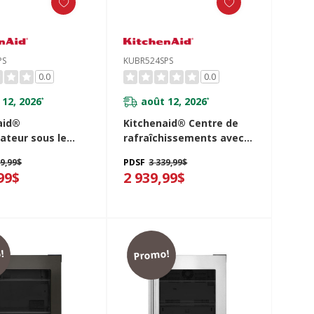
PS
KUBR524SPS
0.0
0.0
 12, 2026
août 12, 2026
*
*
aid®
Kitchenaid® Centre de
ateur sous le
rafraîchissements avec
r avec porte en
porte en verre et porte-
39,99$
PDSF
3 339,99$
 tablettes à
bouteilles à devant en
99$
2 939,99$
métalliques - 24
bois - 24 po KUBR524SPS
524SPS
!
Promo!