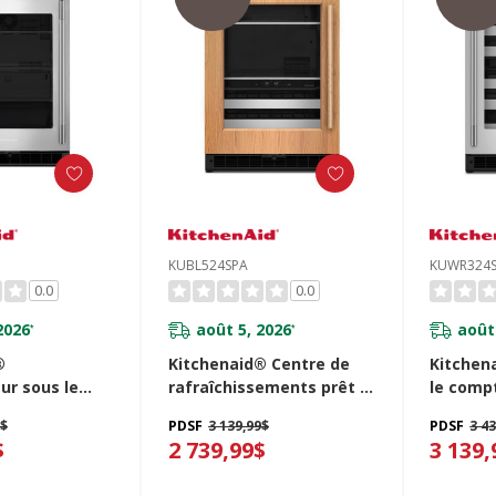
KUBL524SPA
KUWR324
0.0
0.0
2026
août 5, 2026
août
*
*
®
Kitchenaid® Centre de
Kitchena
ur sous le
rafraîchissements prêt à
le compt
vec porte en
accueillir le panneau de
bouteill
9$
PDSF
3 139,99$
PDSF
3 4
po KURL324SSB
recouvrement - 24 po
métal à
$
2 739,99$
3 139,
KUBL524SPA
- 24 po