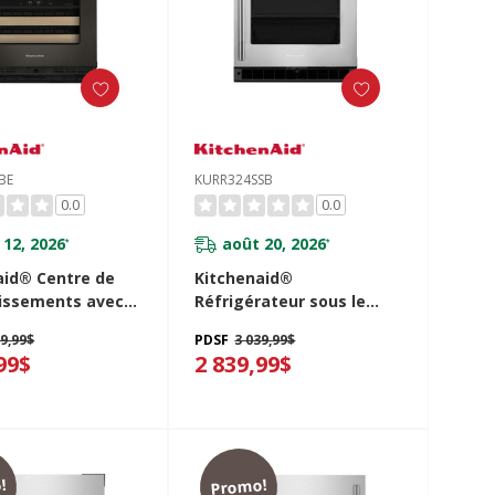
BE
KURR324SSB
0.0
0.0
 12, 2026
août 20, 2026
*
*
aid® Centre de
Kitchenaid®
hissements avec
Réfrigérateur sous le
 verre et porte-
comptoir avec porte en
39,99$
PDSF
3 039,99$
es à devant en
verre - 24 po KURR324SSB
99$
2 839,99$
24 po KUBR524SBE
!
Promo!