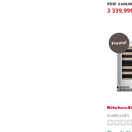
PDSF
3 639,9
bois à plei
3 339,99
24 po KUWL
Promo!
KUWR524SPS