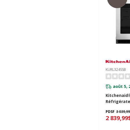
KURL324SSB
août 5, 
Kitchenaid
Réfrigérate
comptoir a
PDSF
3 039,9
verre - 24 
2 839,99