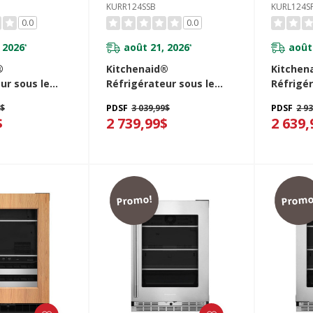
KURR124SSB
KURL124S
0.0
0.0
 2026
août 21, 2026
août
*
*
®
Kitchenaid®
Kitchen
ur sous le
Réfrigérateur sous le
Réfrigér
vec porte en
comptoir avec porte en
comptoir
9$
PDSF
3 039,99$
PDSF
2 9
dable - 24 po
acier inoxydable - 24 po
panneau
$
2 739,99$
2 639,
B
KURR124SSB
recouvr
KURL12
Promo!
Promo