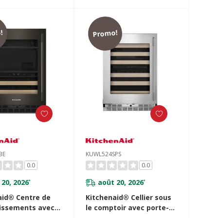
!
Promo!
BE
KUWL524SPS
0.0
0.0
 20, 2026
août 20, 2026
*
*
aid® Centre de
Kitchenaid® Cellier sous
hissements avec
le comptoir avec porte-
 verre et porte-
bouteilles à devant en