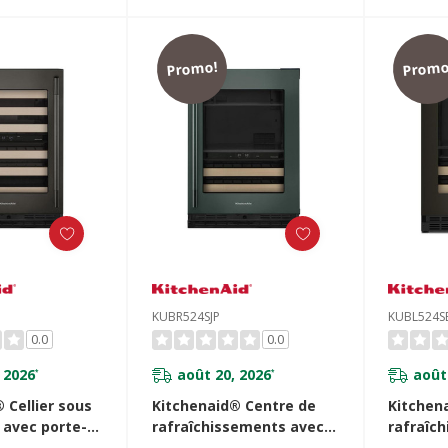
Promo!
Promo
KUBR524SJP
KUBL524S
0.0
0.0
 2026
août 20, 2026
août
*
*
 Cellier sous
Kitchenaid® Centre de
Kitchen
 avec porte-
rafraîchissements avec
rafraîc
à devant en
porte en verre et porte-
porte en