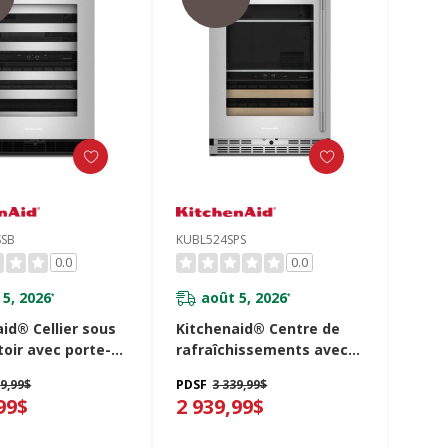
SSB
KUBL524SPS
0.0
0.0
 5, 2026
août 5, 2026
*
*
id® Cellier sous
Kitchenaid® Centre de
oir avec porte-
rafraîchissements avec
es à devant en
porte en verre et porte-
39,99$
PDSF
3 339,99$
 pleine extension
bouteilles à devant en
99$
2 939,99$
 KUWR324SSB
bois - 24 po KUBL524SPS