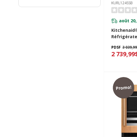
KURL124SSB
août 20,
Kitchenaid
Réfrigérate
comptoir a
PDSF
3 039,9
acier inoxy
2 739,99
KURL124SS
Promo!