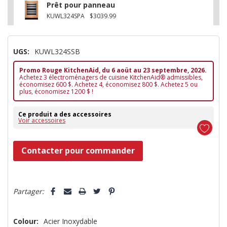
Prêt pour panneau
KUWL324SPA
$3039.99
UGS:
KUWL324SSB
Promo Rouge KitchenAid, du 6 aoüt au 23 septembre, 2026.
Achetez 3 électroménagers de cuisine KitchenAid® admissibles,
économisez 600 $. Achetez 4, économisez 800 $. Achetez 5 ou
plus, économisez 1200 $ !
Ce produit a des accessoires
Voir accessoires
Dépêchez-
Contacter pour commander
vous!
il
5 customers are viewing this product
n’en
Partager:
reste
plus
Colour:
Acier Inoxydable