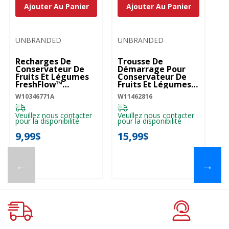
Ajouter Au Panier
Ajouter Au Panier
UNBRANDED
UNBRANDED
Recharges De
Trousse De
Conservateur De
Démarrage Pour
Fruits Et Légumes
Conservateur De
FreshFlow™
Fruits Et Légumes
W10346771A
W11462816
W10346771A
W11462816
Veuillez nous contacter
Veuillez nous contacter
pour la disponibilité
pour la disponibilité
9,99$
15,99$
←
→