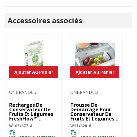
Onglet
Accessoires associés
personnalisé
Ajouter Au Panier
Ajouter Au Panier
UNBRANDED
UNBRANDED
Recharges De
Trousse De
Conservateur De
Démarrage Pour
Fruits Et Légumes
Conservateur De
FreshFlow™
Fruits Et Légumes
W10346771A
W11462816
W10346771A
W11462816