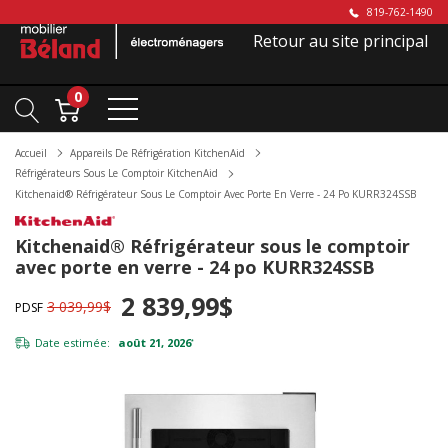
819-762-1490
Retour au site principal
0
Accueil
Appareils De Réfrigération KitchenAid
Réfrigérateurs Sous Le Comptoir KitchenAid
Kitchenaid® Réfrigérateur Sous Le Comptoir Avec Porte En Verre - 24 Po KURR324SSB
Kitchenaid® Réfrigérateur sous le comptoir
avec porte en verre - 24 po KURR324SSB
2 839,99$
3 039,99$
PDSF
Date estimée:
août 21, 2026
*