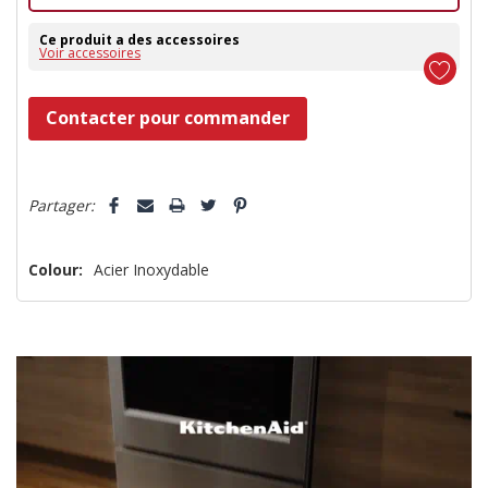
Ce produit a des accessoires
Voir accessoires
Dépêchez-
Contacter pour commander
vous!
il
5 customers are viewing this product
n’en
Partager:
reste
plus
Colour:
Acier Inoxydable
que