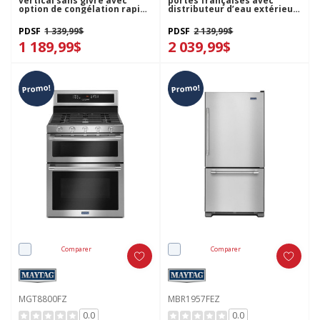
vertical sans givre avec
portes françaises avec
option de congélation rapide
distributeur d’eau extérieur
- 16 pi³ MZF34X16DW
- 30 po - 20 pi cu MFW2055FRZ
PDSF
1 339,99$
PDSF
2 139,99$
1 189,99$
2 039,99$
Promo!
Promo!
Comparer
Comparer
MGT8800FZ
MBR1957FEZ
0.0
0.0