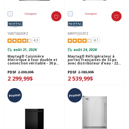
Comparer
Comparer
YMET8800FZ
MRFF5033PZ
4.3
4.1
août 21, 2026
août 24, 2026
*
*
Maytag® Cuisinière
Maytag® Réfrigérateur à
électrique à four double et
portes françaises de 33 po
convection véritable - 30 po -
avec distributeur d’eau - 22
6.7 pi cu YMET8800FZ
pi cu MRFF5033PZ
PDSF
2 399,99$
PDSF
2 789,99$
2 299,99$
2 539,99$
Promo!
Promo!