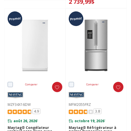
2 739,99$
Promo!
Promo!
Comparer
Comparer
MZF34X16DW
MFW2055FRZ
4.9
3.8
août 26, 2026
octobre 19, 2026
*
*
Maytag® Congélateur
Maytag® Réfrigérateur à