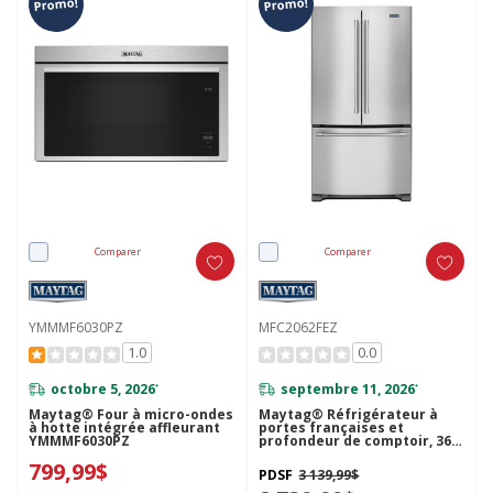
Promo!
Promo!
Comparer
Comparer
YMMMF6030PZ
MFC2062FEZ
1.0
0.0
octobre 5, 2026
septembre 11, 2026
*
*
Maytag® Four à micro-ondes
Maytag® Réfrigérateur à
à hotte intégrée affleurant
portes françaises et
YMMMF6030PZ
profondeur de comptoir, 36
po, 20 pi cu MFC2062FEZ
799,99$
PDSF
3 139,99$