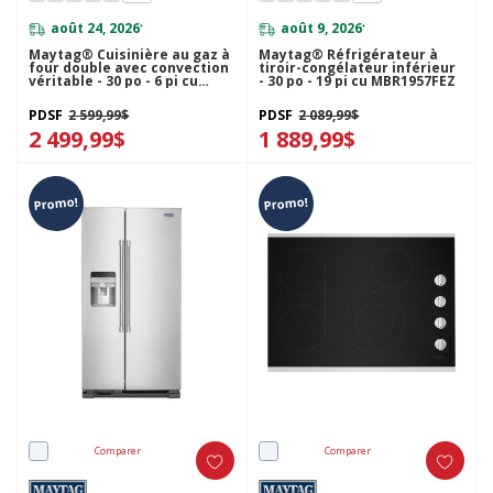
août 24, 2026
août 9, 2026
*
*
Maytag® Cuisinière au gaz à
Maytag® Réfrigérateur à
four double avec convection
tiroir-congélateur inférieur
véritable - 30 po - 6 pi cu
- 30 po - 19 pi cu MBR1957FEZ
MGT8800FZ
PDSF
2 599,99$
PDSF
2 089,99$
2 499,99$
1 889,99$
Promo!
Promo!
Comparer
Comparer