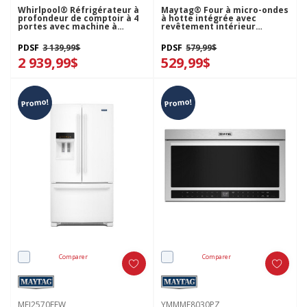
Whirlpool® Réfrigérateur à
Maytag® Four à micro-ondes
profondeur de comptoir à 4
à hotte intégrée avec
portes avec machine à
revêtement intérieur
glaçons dans la porte de 36
antiadhésif - 1.7 pi cu
po WRQC7836RZ
YMMMS4230PZ
PDSF
3 139,99$
PDSF
579,99$
2 939,99$
529,99$
Promo!
Promo!
Comparer
Comparer
MFI2570FEW
YMMMF8030PZ