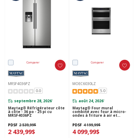
Comparer
Comparer
MRSF4036PZ
MOEC6030LZ
0.0
5.0
septembre 28, 2026
août 24, 2026
*
*
Maytag® Réfrigérateur côte
Maytag® Four mural
à côte - 36 po - 25 pi cu
combiné avec four à micro-
MRSF4036PZ
ondes à friture à air et
panier - 30 po - 6,4 pi cu
MOEC6030LZ
PDSF
2 539,99$
PDSF
4 199,99$
2 439,99$
4 099,99$