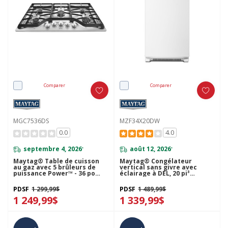
Comparer
Comparer
MGC7536DS
MZF34X20DW
0.0
4.0
septembre 4, 2026
août 12, 2026
*
*
Maytag® Table de cuisson
Maytag® Congélateur
au gaz avec 5 brûleurs de
vertical sans givre avec
puissance Power™ - 36 po
éclairage à DEL, 20 pi³
MGC7536DS
MZF34X20DW
PDSF
1 299,99$
PDSF
1 489,99$
1 249,99$
1 339,99$