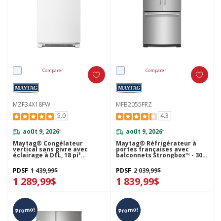
Comparer
Comparer
MZF34X18FW
MFB2055FRZ
5.0
4.3
août 9, 2026
août 9, 2026
*
*
Maytag® Congélateur
Maytag® Réfrigérateur à
vertical sans givre avec
portes françaises avec
éclairage à DEL, 18 pi³
balconnets Strongbox™ - 30
MZF34X18FW
po - 19.6 pi cu MFB2055FRZ
PDSF
1 439,99$
PDSF
2 039,99$
1 289,99$
1 839,99$
Promo!
Promo!