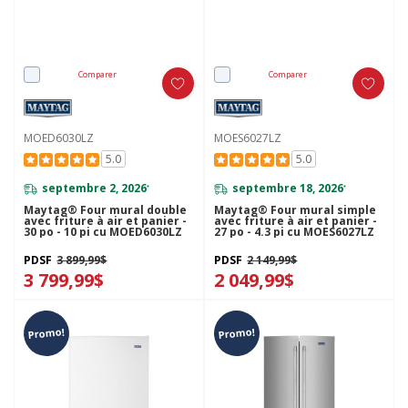
Comparer
Comparer
MOED6030LZ
MOES6027LZ
5.0
5.0
septembre 2, 2026
septembre 18, 2026
*
*
Maytag® Four mural double
Maytag® Four mural simple
avec friture à air et panier -
avec friture à air et panier -
30 po - 10 pi cu MOED6030LZ
27 po - 4.3 pi cu MOES6027LZ
PDSF
3 899,99$
PDSF
2 149,99$
3 799,99$
2 049,99$
Promo!
Promo!