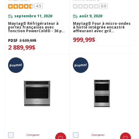
4.5
0.0
septembre 11, 2026
août 9, 2026
*
*
Maytag® Réfrigérateur à
Maytag® Four à micro-ondes
portes françaises avec
à hotte intégrée encastré
fonction PowerCold® - 36 po
affleurant avec gril
- 25 pi cu MFI2570FEW
YMMMF8030PZ
999,99$
PDSF
3 539,99$
2 889,99$
Promo!
Promo!
Comparer
Comparer