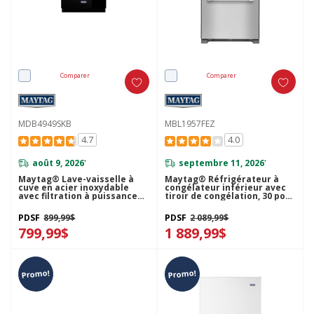
Comparer
Comparer
MDB4949SKB
MBL1957FEZ
4.7
4.0
août 9, 2026
septembre 11, 2026
*
*
Maytag® Lave-vaisselle à
Maytag® Réfrigérateur à
cuve en acier inoxydable
congélateur inférieur avec
avec filtration à puissance
tiroir de congélation, 30 po
double MDB4949SKB
MBL1957FEZ
PDSF
899,99$
PDSF
2 089,99$
799,99$
1 889,99$
Promo!
Promo!