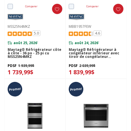
Comparer
Comparer
MSS25N4MKZ
MBB1957FEW
5.0
4.6
août 25, 2026
août 24, 2026
*
*
Maytag® Réfrigérateur côte
Maytag® Réfrigérateur à
à côte - 36 po - 25 pi cu
congélateur inférieur avec
MSS25N4MKZ
tiroir de congélateur
coulissant -30 pi cu
MBB1957FEW
PDSF
1 939,99$
PDSF
2 039,99$
1 739,99$
1 839,99$
Promo!
Promo!