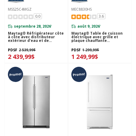
MSS25C4MGZ
MEC8830HS
0.0
3.6
septembre 28, 2026
août 9, 2026
*
*
Maytag® Réfrigérateur côte
Maytag® Table de cuisson
à côte avec distributeur
électrique avec grille et
extérieur d’eau et de
plaque chauffante
glaçons - 36 po - 25 pi cu
réversibles - 30 po
MSS25C4MGZ
MEC8830HS
PDSF
2 539,99$
PDSF
1 299,99$
2 439,99$
1 249,99$
Promo!
Promo!