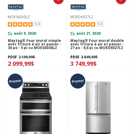
MOES6030LZ
MOED6027LZ
5.0
5.0
août 9, 2026
août 21, 2026
*
*
Maytag® Four mural simple
Maytag® Four mural double
avec friture à air et panier -
avec friture à air et panier -
30 po - 5 pi cu MOES6030LZ
27 po - 8,6 pi cu MOED6027LZ
PDSF
2 199,99$
PDSF
3 849,99$
2 099,99$
3 749,99$
Promo!
Promo!