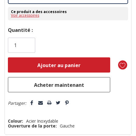
Ce produit a des accessoires
Voir accessoires
Dépêchez-
Quantité :
vous!
il
n’en
reste
plus
que
5 customers are viewing this product
Partager:
Colour:
Acier Inoxydable
Ouverture de la porte:
Gauche