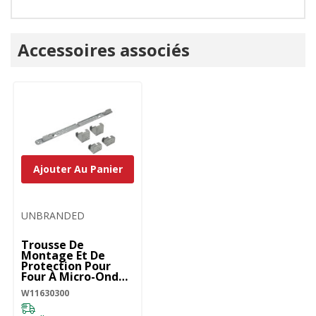
Onglet
Accessoires associés
personnalisé
Ajouter Au Panier
UNBRANDED
Trousse De
Montage Et De
Protection Pour
Four À Micro-Ondes
- Installation
W11630300
Affleurante
W11630300