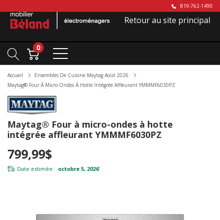
819-762-1490
Retour au site principal
0
Accueil
Ensembles De Cuisine Maytag Aoüt 2026
Maytag® Four À Micro-Ondes À Hotte Intégrée Affleurant YMMMF6030PZ
Maytag® Four à micro-ondes à hotte
intégrée affleurant YMMMF6030PZ
799,99$
Date estimée:
octobre 5, 2026
*