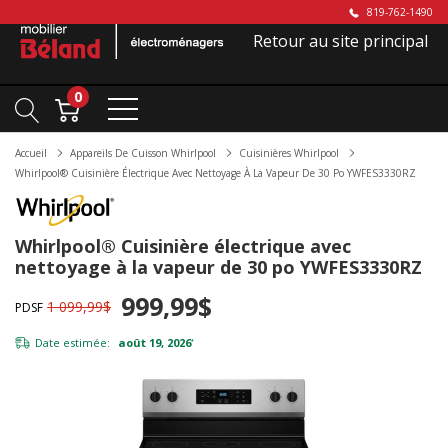
819-762-1490
Retour au site principal
0
Accueil
Appareils De Cuisson Whirlpool
Cuisinières Whirlpool
Whirlpool® Cuisinière Électrique Avec Nettoyage À La Vapeur De 30 Po YWFES3330RZ
Whirlpool® Cuisinière électrique avec
nettoyage à la vapeur de 30 po YWFES3330RZ
999,99$
1 099,99$
PDSF
Date estimée:
août 19, 2026
*