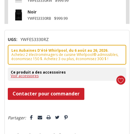
YWFES3330RW
$999.99
Noir
YWFES3330RB
$999.99
UGS:
YWFES3330RZ
Les Aubaines D'été Whirlpool, du 6 aoüt au 26, 2026.
Achetez 2 électroménagers de cuisine Whirlpool® admissibles,
économisez 150 $. Achetez 3 ou plus, économisez 300 $ !
Ce produit a des accessoires
Voir accessoires
Dépêchez-
Contacter pour commander
vous!
il
5 customers are viewing this product
n’en
Partager:
reste
plus