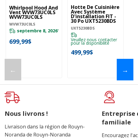
Hotte De Cuisinière
Whirlpool Hood And
Wh
Avec Système
Vent WVW73UC0LS
De
D'installation FIT -
WVW73UC0LS
Fi
30 Po UXT5230BDS
La
WVW73UC0LS
Va
UXT5230BDS
WV
W
septembre 8, 2026
*
Veuillez nous contacter
699,99$
pour la disponibilité
3
499,99$
←
→
Nous livrons !
Entreprise
familiale
Livraison dans la région de Rouyn-
Noranda de Rouyn-Noranda
Encouragez l'ac