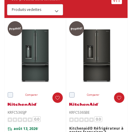
Promo!
Promo!
Comparer
Comparer
KRFC536SJP
KRFC536SBE
0.0
0.0
Kitchenaid® Réfrigérateur à
août 13, 2026
*
portes françaises à