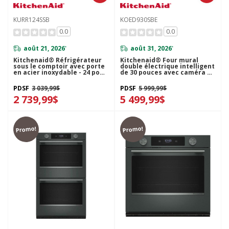
KURR124SSB
KOED930SBE
0.0
0.0
août 21, 2026
août 31, 2026
*
*
Kitchenaid® Réfrigérateur
Kitchenaid® Four mural
sous le comptoir avec porte
double électrique intelligent
en acier inoxydable - 24 po
de 30 pouces avec caméra de
KURR124SSB
cuisson intelligente - Fini
minerai noir KOED930SBE
PDSF
3 039,99$
PDSF
5 999,99$
2 739,99$
5 499,99$
Promo!
Promo!