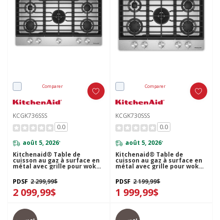
Comparer
Comparer
KCGK736SSS
KCGK730SSS
0.0
0.0
août 5, 2026
août 5, 2026
*
*
Kitchenaid® Table de
Kitchenaid® Table de
cuisson au gaz à surface en
cuisson au gaz à surface en
métal avec grille pour wok
métal avec grille pour wok
intégrée et fini CookShield™
intégrée et fini CookShield™
KCGK736SSS
KCGK730SSS
PDSF
2 299,99$
PDSF
2 199,99$
2 099,99$
1 999,99$