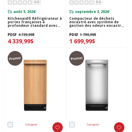
0.0
0.0
août 5, 2026
septembre 3, 2026
*
*
Kitchenaid® Réfrigérateur à
Compacteur de déchets
portes françaises à
encastré avec système de
profondeur standard avec
gestion des odeurs encastré
remplissage intelligent
KitchenAid® de 15 po
KRFC536SPS
KTTP515TBE
PDSF
4 739,99$
PDSF
1 799,99$
4 339,99$
1 699,99$
Promo!
Promo!
Comparer
Comparer