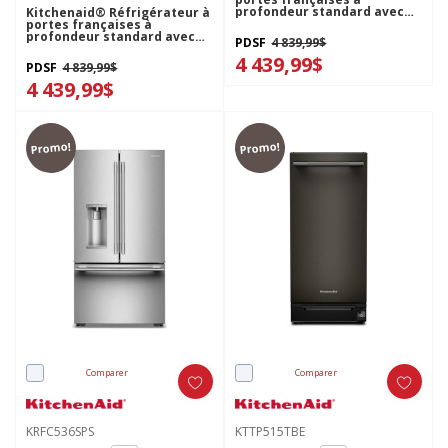
profondeur standard avec
Kitchenaid® Réfrigérateur à
remplissage intelligent
portes françaises à
KRFC536SBE
profondeur standard avec
PDSF
4 839,99$
remplissage intelligent
4 439,99$
KRFC536SJP
PDSF
4 839,99$
4 439,99$
Promo!
Promo!
Comparer
Comparer
KRFC536SPS
KTTP515TBE