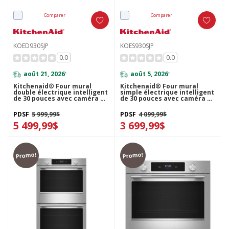
Comparer
Comparer
KOED930SJP
KOES930SJP
0.0
0.0
août 21, 2026
août 5, 2026
*
*
Kitchenaid® Four mural
Kitchenaid® Four mural
double électrique intelligent
simple électrique intelligent
de 30 pouces avec caméra de
de 30 pouces avec caméra de
cuisson intelligente - Fini
cuisson intelligente - Fini
Genévrier KOED930SJP
Genévrier KOES930SJP
PDSF
5 999,99$
PDSF
4 099,99$
5 499,99$
3 699,99$
Promo!
Promo!