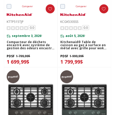
Comparer
Comparer
KTTP515TJP
KCGK530SSS
0.0
0.0
septembre 3, 2026
août 5, 2026
*
*
Compacteur de déchets
Kitchenaid® Table de
encastré avec système de
cuisson au gaz à surface en
gestion des odeurs encastré
métal avec grille pour wok
KitchenAid® de 15 po
intégrée et fini CookShield™
KTTP515TJP
KCGK530SSS
PDSF
1 799,99$
PDSF
1 999,99$
1 699,99$
1 799,99$
Promo!
Promo!