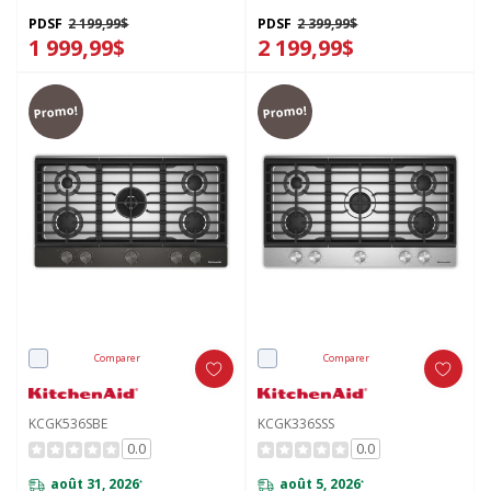
intégrée et fini CookShield™
intégrée et fini CookShield™
KCGK530SJP
KCGK730SBE
PDSF
2 199,99$
PDSF
2 399,99$
1 999,99$
2 199,99$
Promo!
Promo!
Comparer
Comparer
KCGK536SBE
KCGK336SSS
0.0
0.0
août 31, 2026
août 5, 2026
*
*