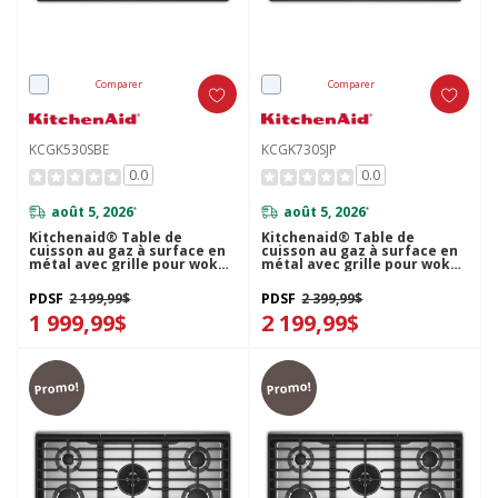
Comparer
Comparer
KCGK530SBE
KCGK730SJP
0.0
0.0
août 5, 2026
août 5, 2026
*
*
Kitchenaid® Table de
Kitchenaid® Table de
cuisson au gaz à surface en
cuisson au gaz à surface en
métal avec grille pour wok
métal avec grille pour wok
intégrée et fini CookShield™
intégrée et fini CookShield™
KCGK530SBE
KCGK730SJP
PDSF
2 199,99$
PDSF
2 399,99$
1 999,99$
2 199,99$
Promo!
Promo!