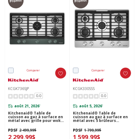
Promo!
Promo!
Comparer
Comparer
KCGK736SJP
KCGK330SSS
0.0
0.0
août 21, 2026
août 5, 2026
*
*
Kitchenaid® Table de
Kitchenaid® Table de
cuisson au gaz à surface en
cuisson au gaz à surface en
métal avec grille pour wok
métal avec 5 brûleurs
intégrée et fini CookShield™
polyvalents et des grilles en
KCGK736SJP
fonte continues KCGK330SSS
PDSF
2 499,99$
PDSF
1 799,99$
2 299,99$
1 599,99$