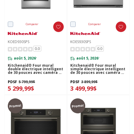
Comparer
Comparer
KOED930SPS
KOES930SPS
0.0
0.0
août 5, 2026
août 5, 2026
*
*
Kitchenaid® Four mural
Kitchenaid® Four mural
double électrique intelligent
simple électrique intelligent
de 30 pouces avec caméra de
de 30 pouces avec caméra de
cuisson intelligente - Fini
cuisson intelligente - Fini
PrintShield™ KOED930SPS
PrintShield™ KOES930SPS
PDSF
5 799,99$
PDSF
3 899,99$
5 299,99$
3 499,99$
Promo!
Promo!