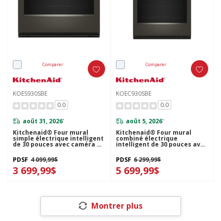
Comparer
Comparer
KOES930SBE
KOEC930SBE
0.0
0.0
août 31, 2026
août 5, 2026
*
*
Kitchenaid® Four mural
Kitchenaid® Four mural
simple électrique intelligent
combiné électrique
de 30 pouces avec caméra de
intelligent de 30 pouces avec
cuisson intelligente - Fini
caméra de cuisson
minerai noir KOES930SBE
intelligente - Fini minerai
PDSF
4 099,99$
PDSF
6 299,99$
noir KOEC930SBE
3 699,99$
5 699,99$
Montrer plus