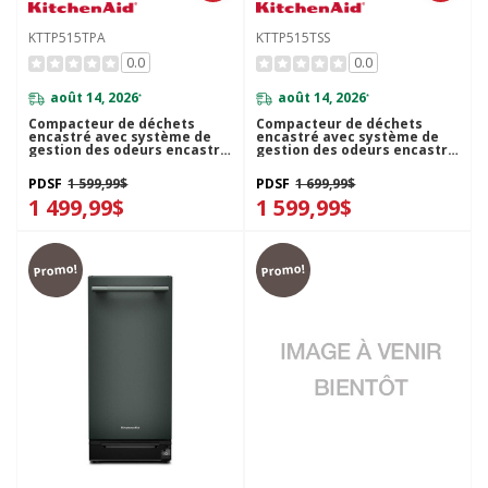
KTTP515TPA
KTTP515TSS
0.0
0.0
août 14, 2026
août 14, 2026
*
*
Compacteur de déchets
Compacteur de déchets
encastré avec système de
encastré avec système de
gestion des odeurs encastré
gestion des odeurs encastré
KitchenAid® de 15 po
KitchenAid® de 15 po
KTTP515TPA
KTTP515TSS
PDSF
1 599,99$
PDSF
1 699,99$
1 499,99$
1 599,99$
Promo!
Promo!