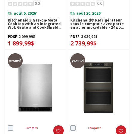
0.0
0.0
août 5, 2026
août 20, 2026
*
*
Kitchenaid® Gas-on-Metal
Kitchenaid® Réfrigérateur
Cooktop with an Integrated
sous le comptoir avec porte
Wok Grate and CookShield™
en acier inoxydable - 24 po
Finish KCGK536SSS
KURL124SSB
PDSF
2 099,99$
PDSF
3 039,99$
1 899,99$
2 739,99$
Promo!
Promo!
Comparer
Comparer