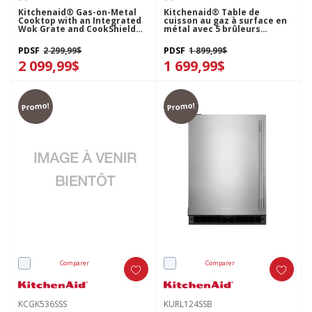
Kitchenaid® Gas-on-Metal
Kitchenaid® Table de
Cooktop with an Integrated
cuisson au gaz à surface en
Wok Grate and CookShield™
métal avec 5 brûleurs
Finish KCGK536SBE
polyvalents et des grilles en
fonte continues KCGK336SSS
PDSF
2 299,99$
PDSF
1 899,99$
2 099,99$
1 699,99$
Promo!
Promo!
Comparer
Comparer
KCGK536SSS
KURL124SSB