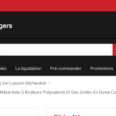
les
La liquidation
Pré-commander
Promotions
s De Cuisson KitchenAid
Métal Avec 5 Brûleurs Polyvalents Et Des Grilles En Fonte