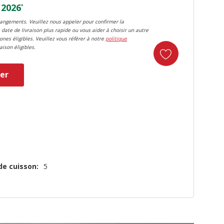
 2026
*
changements. Veuillez nous appeler pour confirmer la
 date de livraison plus rapide ou vous aider à choisir un autre
zones éligibles. Veuillez vous référer à notre
politique
aison éligibles.
er
duct
de cuisson:
5