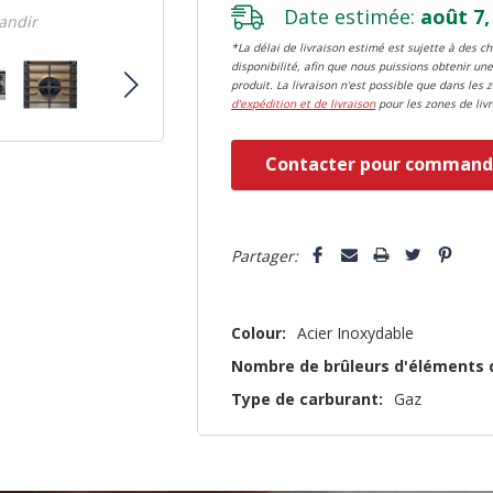
Date estimée:
août 7,
randir
*La délai de livraison estimé est sujette à des 
disponibilité, afin que nous puissions obtenir une
produit. La livraison n'est possible que dans les 
d'expédition et de livraison
pour les zones de livr
Dépêchez-
Contacter pour command
vous!
il
5 customers are viewing this pro
n’en
Partager:
reste
plus
Colour:
Acier Inoxydable
que
Nombre de brûleurs d'éléments 
Type de carburant:
Gaz