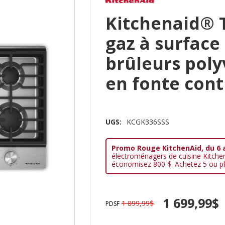
Kitchenaid® T
gaz à surface
brûleurs polyv
en fonte con
UGS:
KCGK336SSS
Promo Rouge KitchenAid, du 6 
électroménagers de cuisine Kitche
économisez 800 $. Achetez 5 ou pl
1 699,99$
1 899,99$
PDSF