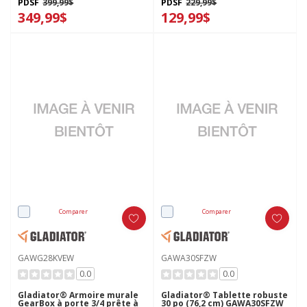
PDSF
399,99$
PDSF
229,99$
349,99$
129,99$
Comparer
Comparer
GAWG28KVEW
GAWA30SFZW
0.0
0.0
Gladiator® Armoire murale
Gladiator® Tablette robuste
GearBox à porte 3/4 prête à
30 po (76,2 cm) GAWA30SFZW