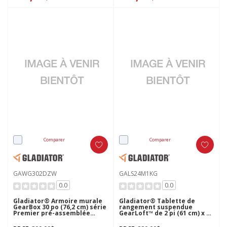
Comparer
Comparer
GAWG302DZW
GALS24M1KG
0.0
0.0
Gladiator® Armoire murale
Gladiator® Tablette de
GearBox 30 po (76,2 cm) série
rangement suspendue
Premier pré-assemblée
GearLoft™ de 2 pi (61 cm) x 4
GAWG302DZW
pi (121.9 cm) GALS24M1KG