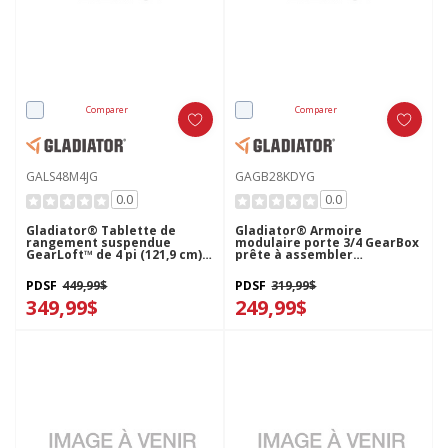
Comparer
Comparer
GALS48M4JG
GAGB28KDYG
0.0
0.0
Gladiator® Tablette de
Gladiator® Armoire
rangement suspendue
modulaire porte 3/4 GearBox
GearLoft™ de 4 pi (121,9 cm)
prête à assembler
X 8 pi (243,8 cm) GALS48M4JG
GAGB28KDYG
PDSF
449,99$
PDSF
319,99$
349,99$
249,99$