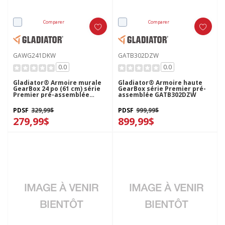
Comparer
Comparer
GAWG241DKW
GATB302DZW
0.0
0.0
Gladiator® Armoire murale
Gladiator® Armoire haute
GearBox 24 po (61 cm) série
GearBox série Premier pré-
Premier pré-assemblée
assemblée GATB302DZW
GAWG241DKW
PDSF
329,99$
PDSF
999,99$
279,99$
899,99$