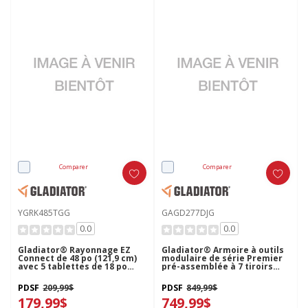
Comparer
Comparer
YGRK485TGG
GAGD277DJG
0.0
0.0
Gladiator® Rayonnage EZ
Gladiator® Armoire à outils
Connect de 48 po (121,9 cm)
modulaire de série Premier
avec 5 tablettes de 18 po
pré-assemblée à 7 tiroirs
(45,7cm) de profondeur
GAGD277DJG
YGRK485TGG
PDSF
209,99$
PDSF
849,99$
179,99$
749,99$