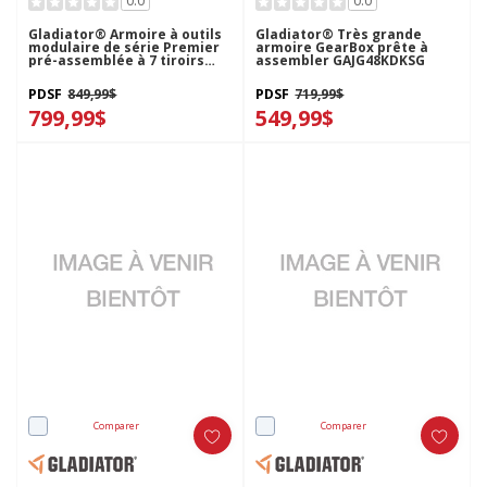
0.0
0.0
Gladiator® Armoire à outils
Gladiator® Très grande
modulaire de série Premier
armoire GearBox prête à
pré-assemblée à 7 tiroirs
assembler GAJG48KDKSG
GAGD277DKW
PDSF
849,99$
PDSF
719,99$
799,99$
549,99$
Comparer
Comparer