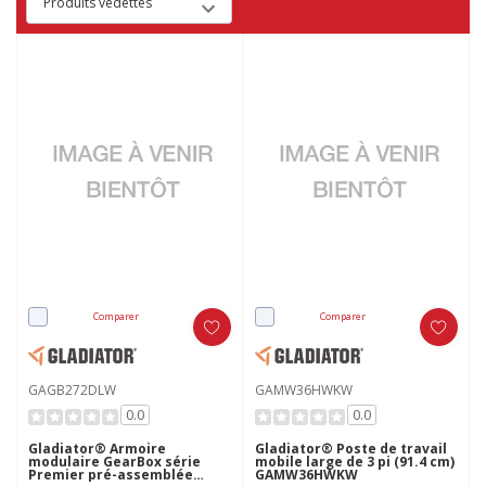
Comparer
Comparer
GAGB272DLW
GAMW36HWKW
0.0
0.0
Gladiator® Armoire
Gladiator® Poste de travail
modulaire GearBox série
mobile large de 3 pi (91.4 cm)
Premier pré-assemblée
GAMW36HWKW