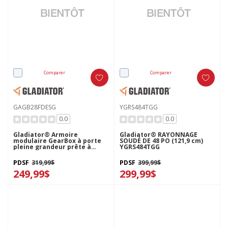
Comparer
Comparer
GAGB28FDESG
YGRS484TGG
0.0
0.0
Gladiator® Armoire
Gladiator® RAYONNAGE
modulaire GearBox à porte
SOUDÉ DE 48 PO (121,9 cm)
pleine grandeur prête à
YGRS484TGG
assembler GAGB28FDESG
PDSF
319,99$
PDSF
399,99$
249,99$
299,99$