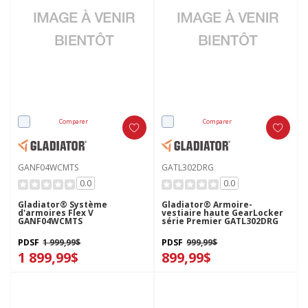
Comparer
Comparer
GANF04WCMTS
GATL302DRG
0.0
0.0
Gladiator® Système
Gladiator® Armoire-
d'armoires Flex V
vestiaire haute GearLocker
GANF04WCMTS
série Premier GATL302DRG
PDSF
1 999,99$
PDSF
999,99$
1 899,99$
899,99$