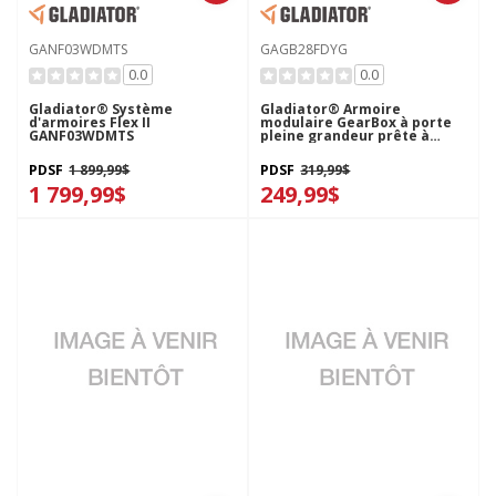
GANF03WDMTS
GAGB28FDYG
0.0
0.0
Gladiator® Système
Gladiator® Armoire
d'armoires Flex II
modulaire GearBox à porte
GANF03WDMTS
pleine grandeur prête à
assembler GAGB28FDYG
PDSF
1 899,99$
PDSF
319,99$
1 799,99$
249,99$