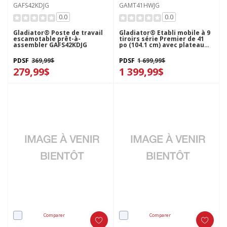
GAFS42KDJG
GAMT41HWJG
0.0
0.0
Gladiator® Poste de travail
Gladiator® Établi mobile à 9
escamotable prêt-à-
tiroirs série Premier de 41
assembler GAFS42KDJG
po (104.1 cm) avec plateau
en bois massif GAMT41HWJG
PDSF
369,99$
PDSF
1 699,99$
279,99$
1 399,99$
Comparer
Comparer