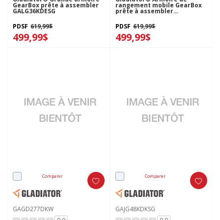
GearBox prête à assembler
rangement mobile GearBox
GALG36KDESG
prête à assembler
GALG36CKKSG
PDSF
619,99$
PDSF
619,99$
499,99$
499,99$
Comparer
Comparer
GAGD277DKW
GAJG48KDKSG