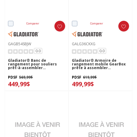
Comparer
Comparer
GAGB54SBJW
GALG36CKXG
0.0
0.0
Gladiator® Banc de
Gladiator® Armoire de
rangement pour souliers
rangement mobile GearBox
prêt-à-assembler
prête à assembler
GAGB54SBJW
GALG36CKXG
PDSF
569,99$
PDSF
619,99$
449,99$
499,99$