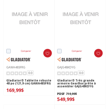
Comparer
Comparer
GAWA48SFRG
GAJG48KDYG
0.0
0.0
Gladiator® Tablette robuste
Gladiator® Très grande
48 po (121,9 cm) GAWA48SFRG
armoire GearBox prête à
assembler GAJG48KDYG
169,99$
PDSF
719,99$
549,99$