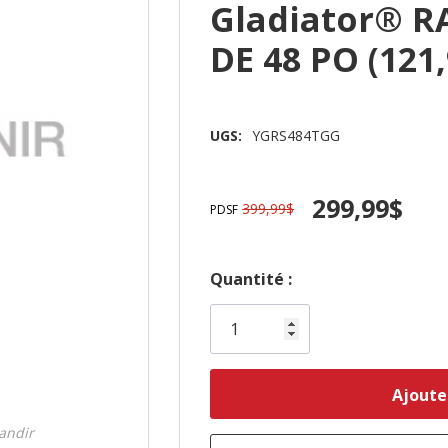
Gladiator® 
DE 48 PO (12
UGS:
YGRS484TGG
299,99$
399,99$
PDSF
Dépêchez-
Quantité :
vous!
il
n’en
reste
plus
randir
que