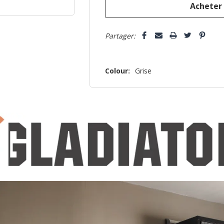
5 customers are viewing this pro
Partager:
Colour:
Grise