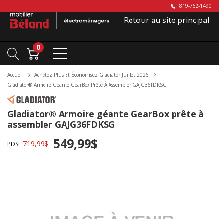
819-762-1490
Retour au site principal
0
Accueil
Achetez Plus Et Économisez Gladiator Juillet 2026
Gladiator® Armoire Géante GearBox Prête À Assembler GAJG36FDKSG
Gladiator® Armoire géante GearBox prête à
assembler GAJG36FDKSG
549,99$
719,99$
PDSF