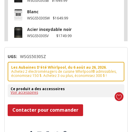
WSGS5030SB
$1649.99
Blanc
WSGS5030SW
$1649.99
Acier inoxydable noir
WSGS5030SV
$1749.99
UGS:
WSGS5030SZ
Les Aubaines D'été Whirlpool, du 6 aoüt au 26, 2026.
Achetez 2 électroménagers de cuisine Whirlpool® admissibles,
économisez 150 $. Achetez 3 ou plus, économisez 300 $ !
Ce produit a des accessoires
Voir accessoires
Dépêchez-
Contacter pour commander
vous!
il
5 customers are viewing this product