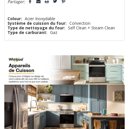
n’en
Partager:
reste
plus
Colour:
Acier Inoxydable
Système de cuisson du four:
Convection
que
Type de nettoyage du four:
Self Clean + Steam Clean
Type de carburant:
Gaz