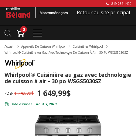
819-762-1490
Retour au site principal
0
Accueil
Appareils De Cuisson Whirlpool
Cuisinières Whirlpool
Whirlpool® Cuisinière Au Gaz Avec Technologie De Cuisson À Air - 30 Po WSGS5030SZ
Whirlpool® Cuisinière au gaz avec technologie
de cuisson à air - 30 po WSGS5030SZ
1 649,99$
1 749,99$
PDSF
Date estimée:
août 7, 2026
*