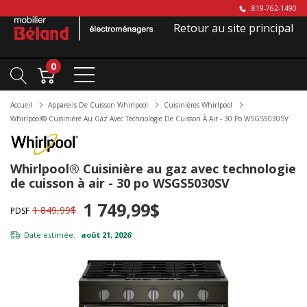
819-762-1490
Retour au site principal
0
Accueil
Appareils De Cuisson Whirlpool
Cuisinières Whirlpool
Whirlpool® Cuisinière Au Gaz Avec Technologie De Cuisson À Air - 30 Po WSGS5030SV
Whirlpool® Cuisinière au gaz avec technologie
de cuisson à air - 30 po WSGS5030SV
1 749,99$
1 849,99$
PDSF
Date estimée:
août 21, 2026
*