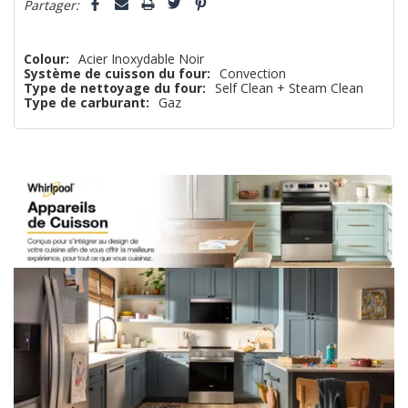
n’en
Partager:
reste
plus
Colour:
Acier Inoxydable Noir
Système de cuisson du four:
Convection
que
Type de nettoyage du four:
Self Clean + Steam Clean
Type de carburant:
Gaz