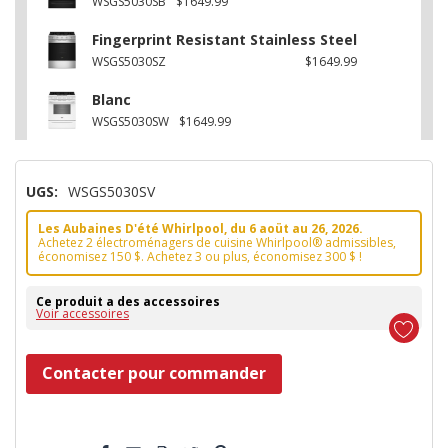
WSGS5030SB
$1649.99
Fingerprint Resistant Stainless Steel
WSGS5030SZ
$1649.99
Blanc
WSGS5030SW
$1649.99
UGS:
WSGS5030SV
Les Aubaines D'été Whirlpool, du 6 aoüt au 26, 2026.
Achetez 2 électroménagers de cuisine Whirlpool® admissibles,
économisez 150 $. Achetez 3 ou plus, économisez 300 $ !
Ce produit a des accessoires
Voir accessoires
Dépêchez-
Contacter pour commander
vous!
il
5 customers are viewing this product