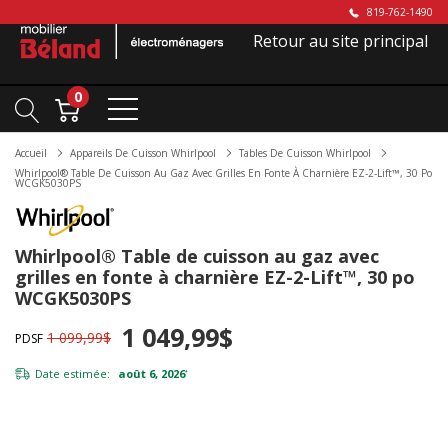
819-762-1490
Retour au site principal
0
Accueil
Appareils De Cuisson Whirlpool
Tables De Cuisson Whirlpool
Whirlpool® Table De Cuisson Au Gaz Avec Grilles En Fonte À Charnière EZ-2-Lift™, 30 Po
WCGK5030PS
Whirlpool® Table de cuisson au gaz avec
grilles en fonte à charnière EZ-2-Lift™, 30 po
WCGK5030PS
1 049,99$
1 099,99$
PDSF
Date estimée:
août 6, 2026
*