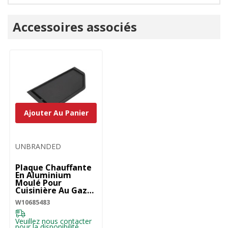
Onglet
Accessoires associés
personnalisé
Ajouter Au Panier
UNBRANDED
Plaque Chauffante
En Aluminium
Moulé Pour
Cuisinière Au Gaz
W10685483
W10685483
Veuillez nous contacter
pour la disponibilité