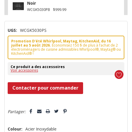
Noir
WCGK5030PB
$999.99
UGS:
WCGK5030PS
Promotion D'été Whirlpool, Maytag, KitchenAid, du 16
juillet au 5 août 2026.
Économisez 150 $ de plus à l’achat de 2
électroménagers de cuisine admissibles Whirlpool®, Maytag® ou
KitchenAid® !
Ce produit a des accessoires
Voir accessoires
Dépêchez-
Contacter pour commander
vous!
il
5 customers are viewing this product
n’en
Partager:
reste
plus
Colour:
Acier Inoxydable