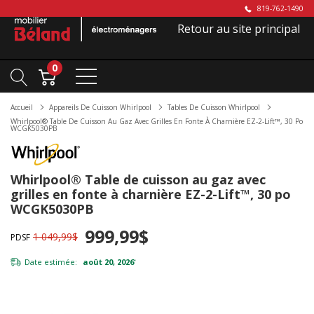
819-762-1490
Retour au site principal
0
Accueil
Appareils De Cuisson Whirlpool
Tables De Cuisson Whirlpool
Whirlpool® Table De Cuisson Au Gaz Avec Grilles En Fonte À Charnière EZ-2-Lift™, 30 Po
WCGK5030PB
Whirlpool® Table de cuisson au gaz avec
grilles en fonte à charnière EZ-2-Lift™, 30 po
WCGK5030PB
999,99$
1 049,99$
PDSF
Date estimée:
août 20, 2026
*