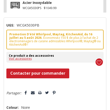
Acier Inoxydable
WCGK5030PS
$1049.99
UGS:
WCGK5030PB
Promotion D'été Whirlpool, Maytag, KitchenAid, du 16
juillet au 5 août 2026.
Économisez 150 $ de plus à l’achat de 2
électroménagers de cuisine admissibles Whirlpool®, Maytag® ou
KitchenAid® !
Ce produit a des accessoires
Voir accessoires
Dépêchez-
Contacter pour commander
vous!
il
5 customers are viewing this product
n’en
Partager:
reste
plus
Colour:
Noire