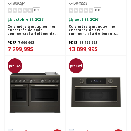
KFIS930SJP
KFID948SSS
0.0
0.0
octobre 29, 2026
août 31, 2026
*
*
Cuisinière à induction non
Cuisinière à induction non
encastrée de style
encastrée de style
commercial à 4 éléments
commercial à 6 éléments
avec friture à air
avec plaque chauffante
KitchenAid® de 30 po
KitchenAid® de 48 po
PDSF
7 699,99$
PDSF
13 699,99$
KFIS930SJP
KFID948SSS
7 299,99$
13 099,99$
Promo!
Promo!