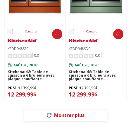
Comparer
Comparer
KFDD948SSC
KFDD948SDC
0.0
0.0
août 26, 2026
août 26, 2026
*
*
Kitchenaid® Table de
Kitchenaid® Table de
cuisson à 6 brûleurs avec
cuisson à 6 brûleurs avec
plaque chauffante
plaque chauffante
bicombustible de 48 po
bicombustible de 48 po
KFDD948SSC
KFDD948SDC
PDSF
12 799,99$
PDSF
12 799,99$
12 299,99$
12 299,99$
Montrer plus