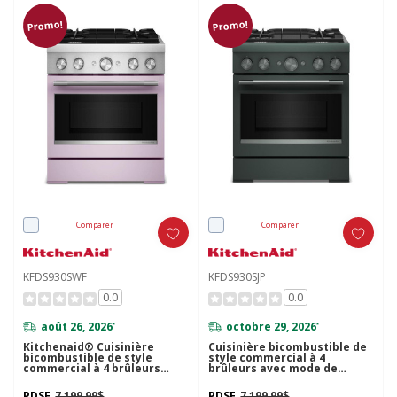
Promo!
Promo!
Comparer
Comparer
KFDS930SWF
KFDS930SJP
0.0
0.0
août 26, 2026
octobre 29, 2026
*
*
Kitchenaid® Cuisinière
Cuisinière bicombustible de
bicombustible de style
style commercial à 4
commercial à 4 brûleurs
brûleurs avec mode de
avec mode de friture à air
friture à air sans
sans préchauffage de 30 po
préchauffage KitchenAid®
PDSF
7 199,99$
PDSF
7 199,99$