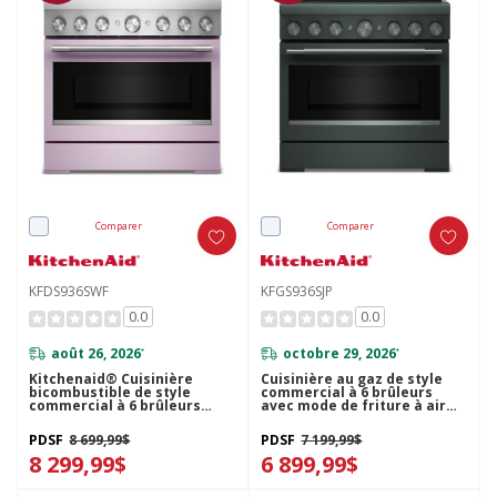
Comparer
Comparer
KFDS936SWF
KFGS936SJP
0.0
0.0
août 26, 2026
octobre 29, 2026
*
*
Kitchenaid® Cuisinière
Cuisinière au gaz de style
bicombustible de style
commercial à 6 brûleurs
commercial à 6 brûleurs
avec mode de friture à air
avec mode de friture à air
sans préchauffage
sans préchauffage de 36 po
KitchenAid® de 36 po
PDSF
8 699,99$
PDSF
7 199,99$
KFDS936SWF
KFGS936SJP
8 299,99$
6 899,99$