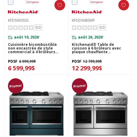
Comparer
Comparer
KFDS930SSS
KFDD948SWF
0.0
0.0
août 10, 2026
août 26, 2026
*
*
Cuisinière bicombustible
Kitchenaid® Table de
non encastrée de style
cuisson à 6 brûleurs avec
commercial à 4 brûleurs
plaque chauffante
avec friture à air
bicombustible de 48 po
KitchenAid® - 30 po
KFDD948SWF
PDSF
6 999,99$
PDSF
12 799,99$
KFDS930SSS
6 599,99$
12 299,99$
Promo!
Promo!