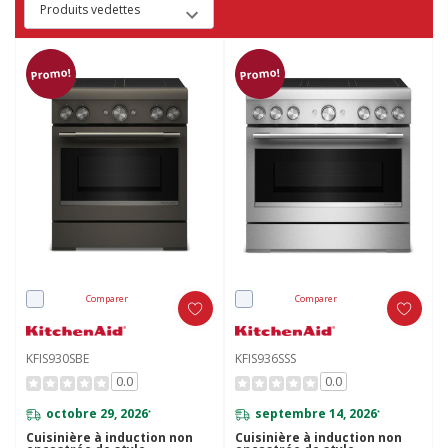
Promo!
Promo!
Comparer
Comparer
KFIS930SBE
KFIS936SSS
0.0
0.0
octobre 29, 2026
septembre 14, 2026
*
*
Cuisinière à induction non
Cuisinière à induction non