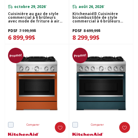
octobre 29, 2026
août 26, 2026
*
*
Cuisinière au gaz de style
Kitchenaid® Cuisinière
commercial à 6 brûleurs
bicombustible de style
avec mode de friture à air
commercial à 6 brûleurs
sans préchauffage
avec mode de friture à air
KitchenAid® de 36 po
sans préchauffage de 36 po
PDSF
7 199,99$
PDSF
8 699,99$
KFGS936SBE
KFDS936SSC
6 899,99$
8 299,99$
Promo!
Promo!
Comparer
Comparer