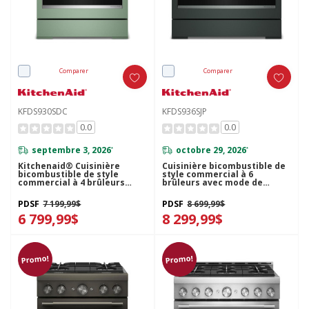
Comparer
Comparer
KFDS930SDC
KFDS936SJP
0.0
0.0
septembre 3, 2026
octobre 29, 2026
*
*
Kitchenaid® Cuisinière
Cuisinière bicombustible de
bicombustible de style
style commercial à 6
commercial à 4 brûleurs
brûleurs avec mode de
avec mode de friture à air
friture à air sans
sans préchauffage de 30 po
préchauffage KitchenAid®
PDSF
7 199,99$
PDSF
8 699,99$
KFDS930SDC
de 36 po KFDS936SJP
6 799,99$
8 299,99$
Promo!
Promo!