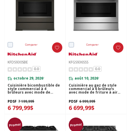
Comparer
Comparer
KFDS930SBE
KFGS936SSS
0.0
0.0
octobre 29, 2026
août 10, 2026
*
*
Cuisinière bicombustible de
Cuisinière au gaz de style
style commercial à 4
commercial à 6 brûleurs
brûleurs avec mode de
avec mode de friture à air
friture à air sans
sans préchauffage
préchauffage KitchenAid®
KitchenAid® de 36 po
PDSF
7 199,99$
PDSF
6 999,99$
de 30 po KFDS930SBE
KFGS936SSS
6 799,99$
6 699,99$
Promo!
Promo!