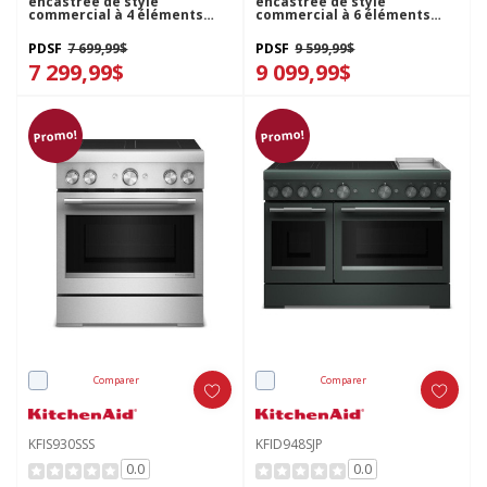
encastrée de style
encastrée de style
commercial à 4 éléments
commercial à 6 éléments
avec friture à air
avec friture à air
KitchenAid® de 30 po
KitchenAid® de 36 po
PDSF
7 699,99$
PDSF
9 599,99$
KFIS930SBE
KFIS936SSS
7 299,99$
9 099,99$
Promo!
Promo!
Comparer
Comparer
KFIS930SSS
KFID948SJP
0.0
0.0