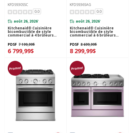
KFDS930SSC
KFDS936SAG
0.0
0.0
août 26, 2026
août 26, 2026
*
*
Kitchenaid® Cuisinière
Kitchenaid® Cuisinière
bicombustible de style
bicombustible de style
commercial à 4 brûleurs
commercial à 6 brûleurs
avec mode de friture à air
avec mode de friture à air
sans préchauffage de 30 po
sans préchauffage de 36 po
PDSF
7 199,99$
PDSF
8 699,99$
KFDS930SSC
KFDS936SAG
6 799,99$
8 299,99$
Promo!
Promo!