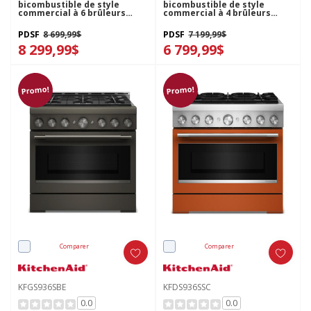
bicombustible de style
bicombustible de style
commercial à 6 brûleurs
commercial à 4 brûleurs
avec mode de friture à air
avec mode de friture à air
sans préchauffage de 36 po
sans préchauffage de 30 po
PDSF
8 699,99$
PDSF
7 199,99$
KFDS936SDC
KFDS930SAG
8 299,99$
6 799,99$
Promo!
Promo!
Comparer
Comparer
KFGS936SBE
KFDS936SSC
0.0
0.0