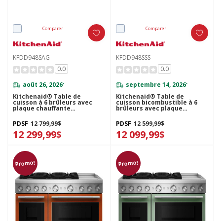
Comparer
Comparer
KFDD948SAG
KFDD948SSS
0.0
0.0
août 26, 2026
septembre 14, 2026
*
*
Kitchenaid® Table de
Kitchenaid® Table de
cuisson à 6 brûleurs avec
cuisson bicombustible à 6
plaque chauffante
brûleurs avec plaque
bicombustible de 48 po
chauffante de 48 po
KFDD948SAG
KFDD948SSS
PDSF
12 799,99$
PDSF
12 599,99$
12 299,99$
12 099,99$
Promo!
Promo!