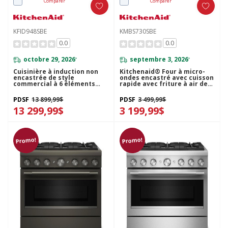
Comparer
Comparer
KFID948SBE
KMBS730SBE
0.0
0.0
octobre 29, 2026
septembre 3, 2026
*
*
Cuisinière à induction non
Kitchenaid® Four à micro-
encastrée de style
ondes encastré avec cuisson
commercial à 6 éléments
rapide avec friture à air de
avec plaque chauffante
30 po KMBS730SBE
KitchenAid® de 48 po
PDSF
13 899,99$
PDSF
3 499,99$
KFID948SBE
13 299,99$
3 199,99$
Promo!
Promo!