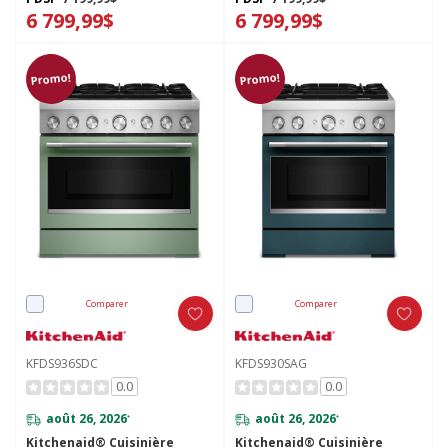
KFDS930SWF
de 30 po KFDS930SJP
6 799,99$
6 799,99$
Promo!
Promo!
Comparer
Comparer
KFDS936SDC
KFDS930SAG
0.0
0.0
août 26, 2026
août 26, 2026
*
*
Kitchenaid® Cuisinière
Kitchenaid® Cuisinière