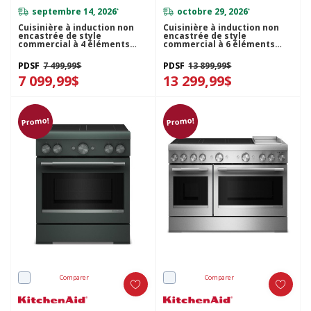
septembre 14, 2026
octobre 29, 2026
*
*
Cuisinière à induction non
Cuisinière à induction non
encastrée de style
encastrée de style
commercial à 4 éléments
commercial à 6 éléments
avec friture à air
avec plaque chauffante
KitchenAid® de 30 po
KitchenAid® de 48 po
PDSF
7 499,99$
PDSF
13 899,99$
KFIS930SSS
KFID948SJP
7 099,99$
13 299,99$
Promo!
Promo!
Comparer
Comparer