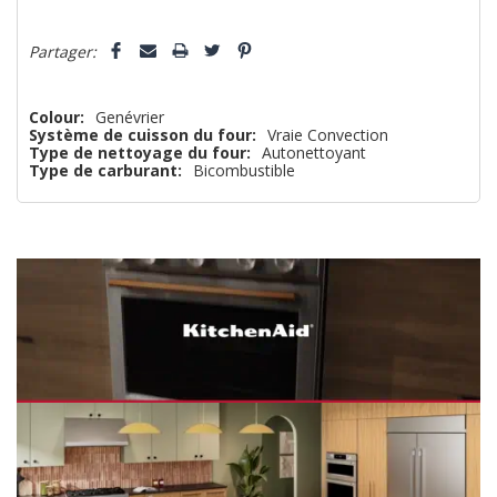
il
5 customers are viewing this product
n’en
Partager:
reste
plus
Colour:
Genévrier
Système de cuisson du four:
Vraie Convection
que
Type de nettoyage du four:
Autonettoyant
Type de carburant:
Bicombustible