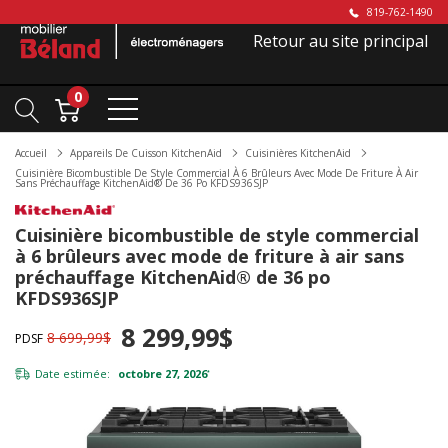
819-762-1490
Retour au site principal
0
Accueil
Appareils De Cuisson KitchenAid
Cuisinières KitchenAid
Cuisinière Bicombustible De Style Commercial À 6 Brûleurs Avec Mode De Friture À Air
Sans Préchauffage KitchenAid® De 36 Po KFDS936SJP
Cuisinière bicombustible de style commercial
à 6 brûleurs avec mode de friture à air sans
préchauffage KitchenAid® de 36 po
KFDS936SJP
8 299,99$
8 699,99$
PDSF
Date estimée:
octobre 27, 2026
*