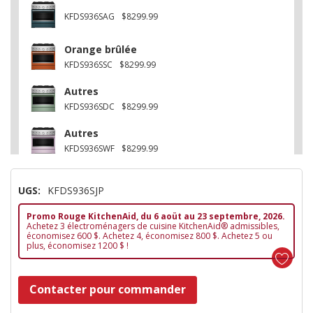
KFDS936SAG
$8299.99
Orange brûlée
KFDS936SSC
$8299.99
Autres
KFDS936SDC
$8299.99
Autres
KFDS936SWF
$8299.99
Acier Inoxydable
UGS:
KFDS936SJP
KFDS936SSS
$8099.99
Promo Rouge KitchenAid, du 6 aoüt au 23 septembre, 2026.
Minerai noir
Achetez 3 électroménagers de cuisine KitchenAid® admissibles,
KFDS936SBE
$8299.99
économisez 600 $. Achetez 4, économisez 800 $. Achetez 5 ou
plus, économisez 1200 $ !
Dépêchez-
Contacter pour commander
vous!