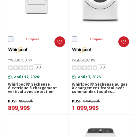
Comparer
Comparer
YWED6150PW
WGD5620HW
0.0
0.0
août 17, 2026
août 7, 2026
*
*
Whirlpool® Sécheuse
Whirlpool® Sécheuse au gaz
électrique à chargement
à chargement frontal avec
vertical avec détection
commandes tactiles
d’humidité - 7 pi cu
intuitives - 7.4 pi cu
YWED6150PW
WGD5620HW
PDSF
999,99$
PDSF
1 149,99$
899,99$
1 099,99$