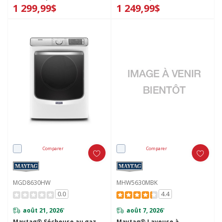
1 299,99$
1 249,99$
Comparer
Comparer
MGD8630HW
MHW5630MBK
0.0
4.4
août 21, 2026
août 7, 2026
*
*
Maytag® Sécheuse au gaz
Maytag® Laveuse à