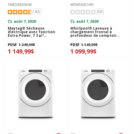
YMED6630HW
WFW560CHW
4.5
0.0
août 7, 2026
août 7, 2026
*
*
Maytag® Sécheuse
Whirlpool® Laveuse à
électrique avec fonction
chargement frontal à
Extra Power, 7.3 pi³
profondeur de comptoir
YMED6630HW
avec commandes intuitives -
5.0 pi cu C.E.I. WFW560CHW
PDSF
1 249,99$
PDSF
1 149,99$
1 149,99$
1 099,99$