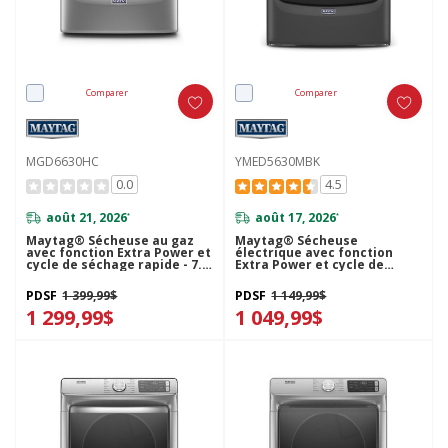
Comparer
Comparer
MGD6630HC
YMED5630MBK
0.0
4.5
août 21, 2026
août 17, 2026
*
*
Maytag® Sécheuse au gaz
Maytag® Sécheuse
avec fonction Extra Power et
électrique avec fonction
cycle de séchage rapide - 7.3
Extra Power et cycle de
pi cu MGD6630HC
séchage rapide, 7.3 pi cu
YMED5630MBK
PDSF
1 399,99$
PDSF
1 149,99$
1 299,99$
1 049,99$