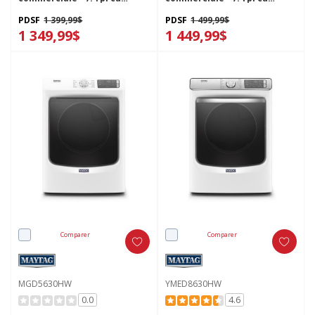
YMEDP586GW
MGDP586KW
PDSF
1 399,99$
PDSF
1 499,99$
1 349,99$
1 449,99$
Comparer
Comparer
MGD5630HW
YMED8630HW
0.0
4.6