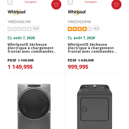
Comparer
Comparer
YWED560LHW
YWED5620HW
0.0
4.0
août 7, 2026
août 7, 2026
*
*
Whirlpool® Sécheuse
Whirlpool® Sécheuse
électrique à chargement
électrique à chargement
frontal avec commandes
frontal avec commandes
tactiles intuitives - 7.4 pi cu
tactiles intuitives - 7.4 pi cu
YWED560LHW
YWED5620HW
PDSF
1 199,99$
PDSF
1 049,99$
1 149,99$
999,99$