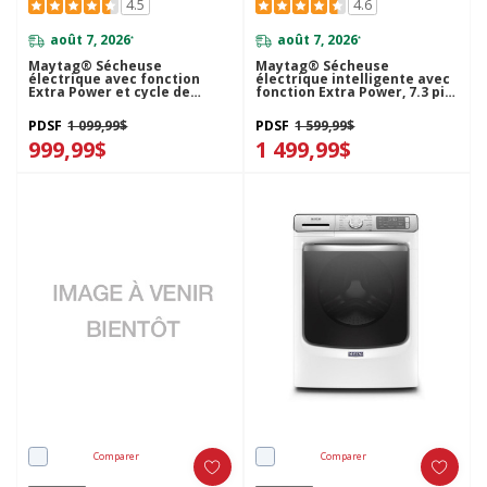
4.5
4.6
août 7, 2026
août 7, 2026
*
*
Maytag® Sécheuse
Maytag® Sécheuse
électrique avec fonction
électrique intelligente avec
Extra Power et cycle de
fonction Extra Power, 7.3 pi³
séchage rapide - 7.3 pi cu
YMED8630HC
YMED5630HW
PDSF
1 099,99$
PDSF
1 599,99$
999,99$
1 499,99$
Comparer
Comparer