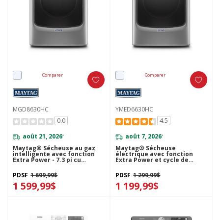
Comparer
Comparer
MGD8630HC
YMED6630HC
0.0
4.5
août 21, 2026
août 7, 2026
*
*
Maytag® Sécheuse au gaz
Maytag® Sécheuse
intelligente avec fonction
électrique avec fonction
Extra Power - 7.3 pi cu
Extra Power et cycle de
MGD8630HC
séchage rapide - 7.3 pi cu
YMED6630HC
PDSF
1 699,99$
PDSF
1 299,99$
1 599,99$
1 199,99$