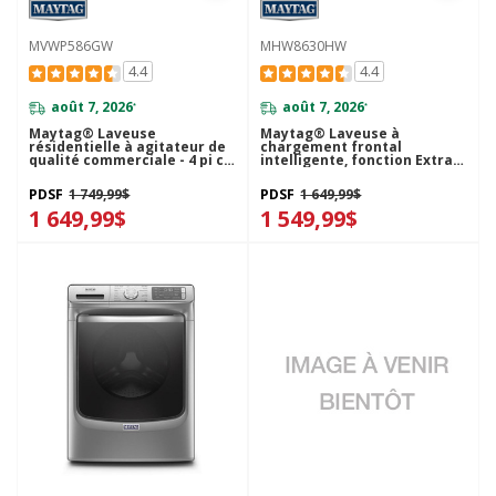
MVWP586GW
MHW8630HW
4.4
4.4
août 7, 2026
août 7, 2026
*
*
Maytag® Laveuse
Maytag® Laveuse à
résidentielle à agitateur de
chargement frontal
qualité commerciale - 4 pi cu
intelligente, fonction Extra
(C.E.I.) MVWP586GW
Power, 5.8 pi³ MHW8630HW
PDSF
1 749,99$
PDSF
1 649,99$
1 649,99$
1 549,99$