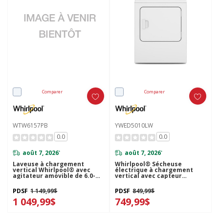
Comparer
Comparer
WTW6157PB
YWED5010LW
0.0
0.0
août 7, 2026
août 7, 2026
*
*
Laveuse à chargement
Whirlpool® Sécheuse
vertical Whirlpool® avec
électrique à chargement
agitateur amovible de 6.0-
vertical avec capteur
6.1 pi cu C.E.I. WTW6157PB
d’humidité - 7 pi cu
YWED5010LW
PDSF
1 149,99$
PDSF
849,99$
1 049,99$
749,99$