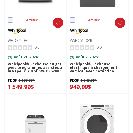
Comparer
Comparer
WGD8620HC
YWED6150PB
0.0
0.0
août 21, 2026
août 7, 2026
*
*
Whirlpool® Sécheuse au gaz
Whirlpool® Sécheuse
avec programmes assistés à
électrique à chargement
la vapeur, 7.4 pi³ WGD8620HC
vertical avec détection
d’humidité - 7 pi cu
YWED6150PB
PDSF
1 699,99$
PDSF
1 049,99$
1 549,99$
949,99$