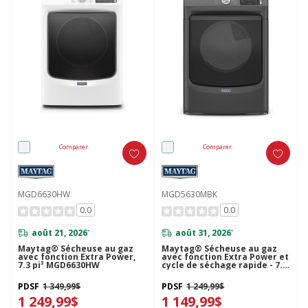
Comparer
Comparer
MGD6630HW
MGD5630MBK
0.0
0.0
août 21, 2026
août 31, 2026
*
*
Maytag® Sécheuse au gaz
Maytag® Sécheuse au gaz
avec fonction Extra Power,
avec fonction Extra Power et
7.3 pi³ MGD6630HW
cycle de séchage rapide - 7.3
pi cu MGD5630MBK
PDSF
1 349,99$
PDSF
1 249,99$
1 249,99$
1 149,99$