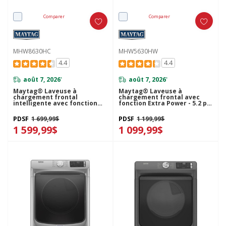
Comparer
Comparer
MHW8630HC
MHW5630HW
4.4
4.4
août 7, 2026
août 7, 2026
*
*
Maytag® Laveuse à
Maytag® Laveuse à
chargement frontal
chargement frontal avec
intelligente avec fonction
fonction Extra Power - 5.2 pi
Extra Power - 5.8 pi cu
cu MHW5630HW
MHW8630HC
PDSF
1 699,99$
PDSF
1 199,99$
1 599,99$
1 099,99$