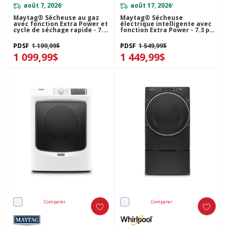
août 7, 2026
août 17, 2026
*
*
Maytag® Sécheuse au gaz
Maytag® Sécheuse
avec fonction Extra Power et
électrique intelligente avec
cycle de séchage rapide - 7.3
fonction Extra Power - 7.3 pi
pi cu MGD5630HW
cu YMED8630HW
PDSF
1 199,99$
PDSF
1 549,99$
1 099,99$
1 449,99$
Comparer
Comparer