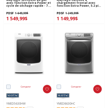
avec fonction Extra Power et
chargement frontal avec
cycle de séchage rapide - 7.3
fonction Extra Power, 5.2 pi³
pi cu MGD8630HW
MHW5630MBK
PDSF
1 649,99$
PDSF
1 249,99$
1 549,99$
1 149,99$
Comparer
Comparer
YMED5630HW
YMED8630HC