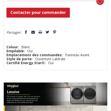
Dépêchez-
Contacter pour commander
vous!
il
5 customers are viewing this product
n’en
Partager:
reste
plus
Colour:
Blanc
Empilable:
Oui
que
Emplacement des commandes:
Panneau Avant
Style de porte:
Ouverture Latérale
Certifié Energy Star®:
Oui