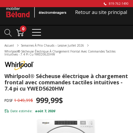
819-762-1490
Retour au site principal
0
Accueil
Semaines À Prix Chauds – Lessive Juillet 2026
Whirlpool® Sécheuse Électrique À Chargement Frontal Avec Commandes Tactiles
Intuitives - 7.4 Pi Cu YWED5620HW
Whirlpool® Sécheuse électrique à chargement
frontal avec commandes tactiles intuitives -
7.4 pi cu YWED5620HW
999,99$
1 049,99$
PDSF
Date estimée:
août 7, 2026
*