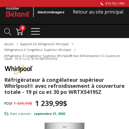
819-762-1490
Retour au site principal
0
Accueil
Appareils De Réfrigération Whirlpool
Réfrigérateurs A Congélateur Supérieur Whirlpool
Réfrigérateur À Congélateur Supérieur Whirlpool® Avec Refroidissement À Couverture
Totale - 19 Pi Cu Et 30 Po WRTX5419SZ
Réfrigérateur à congélateur supérieur
Whirlpool® avec refroidissement à couverture
totale - 19 pi cu et 30 po WRTX5419SZ
1 239,99$
1 339,99$
PDSF
Date estimée:
septembre 21, 2026
*