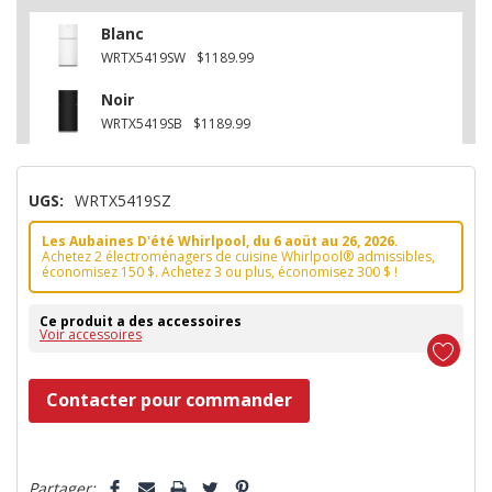
Blanc
WRTX5419SW
$1189.99
Noir
WRTX5419SB
$1189.99
UGS:
WRTX5419SZ
Les Aubaines D'été Whirlpool, du 6 aoüt au 26, 2026.
Achetez 2 électroménagers de cuisine Whirlpool® admissibles,
économisez 150 $. Achetez 3 ou plus, économisez 300 $ !
Ce produit a des accessoires
Voir accessoires
Dépêchez-
Contacter pour commander
vous!
il
5 customers are viewing this product
n’en
Partager: