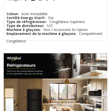
reste
plus
Colour:
Acier Inoxydable
Certifié Energy Star®:
Oui
que
Type de réfrigérateur:
Congélateur Supérieur
Type de distributeur:
S/O
Machine à glaçons:
Non / Accessoire En Option
Emplacement de la machine à glaçons:
Compartiment
Congélateur