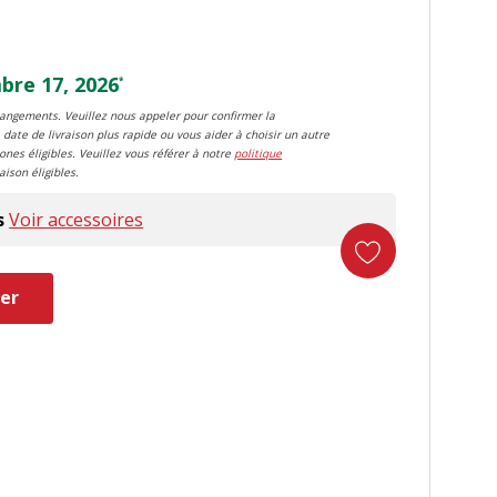
re 17, 2026
*
changements. Veuillez nous appeler pour confirmer la
 date de livraison plus rapide ou vous aider à choisir un autre
zones éligibles. Veuillez vous référer à notre
politique
aison éligibles.
s
Voir accessoires
er
duct