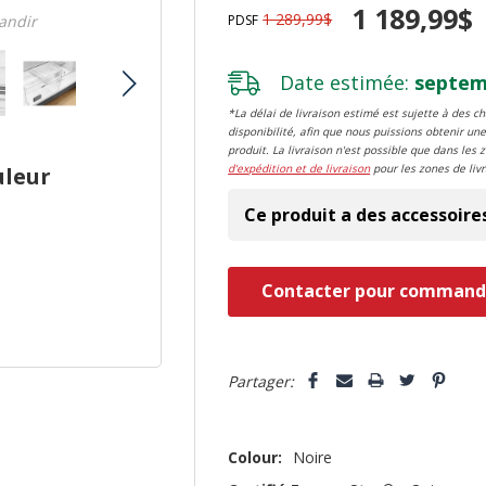
1 189,99$
1 289,99$
PDSF
randir
Date estimée:
septemb
*La délai de livraison estimé est sujette à des 
disponibilité, afin que nous puissions obtenir une
produit. La livraison n'est possible que dans les 
d'expédition et de livraison
pour les zones de livr
uleur
Ce produit a des accessoire
Dépêchez-
Contacter pour command
vous!
il
5 customers are viewing this pro
n’en
Partager:
reste
plus
Colour:
Noire
que