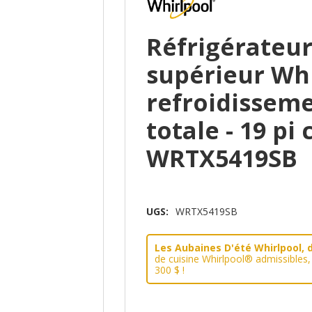
Réfrigérateur
supérieur Wh
refroidissem
totale - 19 pi 
WRTX5419SB
UGS:
WRTX5419SB
Les Aubaines D'été Whirlpool, d
de cuisine Whirlpool® admissibles
300 $ !