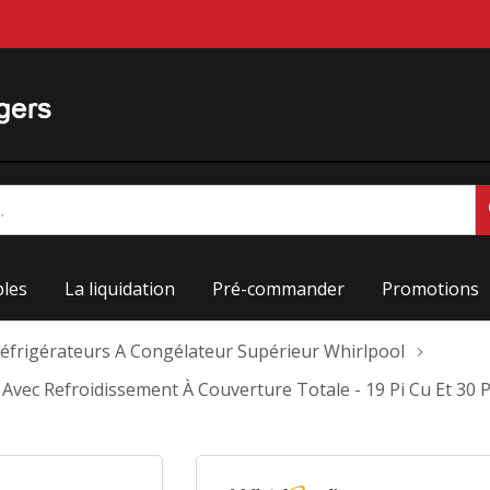
les
La liquidation
Pré-commander
Promotions
éfrigérateurs A Congélateur Supérieur Whirlpool
 Avec Refroidissement À Couverture Totale - 19 Pi Cu Et 3