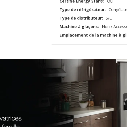
Certifié Energy Star®:
Oui
Type de réfrigérateur:
Congélate
Type de distributeur:
S/O
Machine à glaçons:
Non / Access
Emplacement de la machine à gl