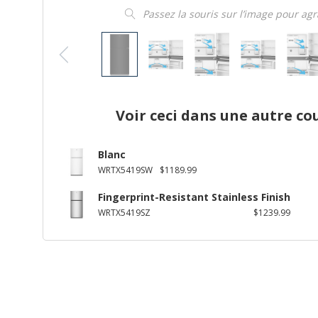
Passez la souris sur l’image pour ag
Voir ceci dans une autre co
Blanc
WRTX5419SW
$1189.99
Fingerprint-Resistant Stainless Finish
WRTX5419SZ
$1239.99