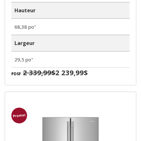
Hauteur
68,38 po"
Largeur
29,5 po"
2 339,99$
2 239,99$
PDSF
Promo!