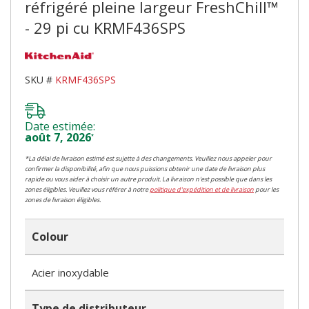
réfrigéré pleine largeur FreshChill™
- 29 pi cu KRMF436SPS
SKU #
KRMF436SPS
Date estimée:
août 7, 2026
*
*La délai de livraison estimé est sujette à des changements. Veuillez nous appeler pour
confirmer la disponibilité, afin que nous puissions obtenir une date de livraison plus
rapide ou vous aider à choisir un autre produit. La livraison n'est possible que dans les
zones éligibles. Veuillez vous référer à notre
politique d'expédition et de livraison
pour les
zones de livraison éligibles.
Colour
Acier inoxydable
Type de distributeur