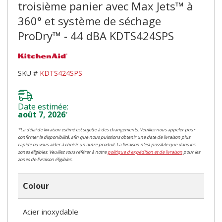
troisième panier avec Max Jets™ à
360° et système de séchage
ProDry™ - 44 dBA KDTS424SPS
SKU #
KDTS424SPS
Date estimée:
août 7, 2026
*
*La délai de livraison estimé est sujette à des changements. Veuillez nous appeler pour
confirmer la disponibilité, afin que nous puissions obtenir une date de livraison plus
rapide ou vous aider à choisir un autre produit. La livraison n'est possible que dans les
zones éligibles. Veuillez vous référer à notre
politique d'expédition et de livraison
pour les
zones de livraison éligibles.
Colour
Acier inoxydable