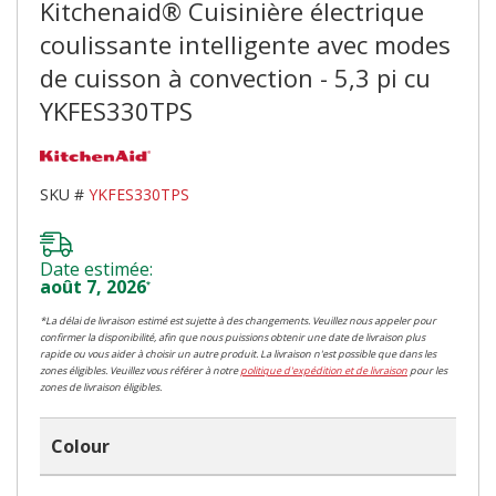
Kitchenaid® Cuisinière électrique
coulissante intelligente avec modes
de cuisson à convection - 5,3 pi cu
YKFES330TPS
SKU #
YKFES330TPS
Date estimée:
août 7, 2026
*
*La délai de livraison estimé est sujette à des changements. Veuillez nous appeler pour
confirmer la disponibilité, afin que nous puissions obtenir une date de livraison plus
rapide ou vous aider à choisir un autre produit. La livraison n'est possible que dans les
zones éligibles. Veuillez vous référer à notre
politique d'expédition et de livraison
pour les
zones de livraison éligibles.
Colour