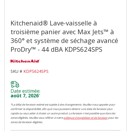
Kitchenaid® Lave-vaisselle à
troisième panier avec Max Jets™ à
360° et système de séchage avancé
ProDry™ - 44 dBA KDPS624SPS
SKU #
KDPS624SPS
Date estimée:
août 7, 2026
*
*La délai de livraison estimé est sujette à des changements. Veuillez nous appeler pour
confirmer la disponibilité, afin que nous puissions obtenir une date de livraison plus
rapide ou vous aider à choisir un autre produit. La livraison n'est possible que dans les
zones éligibles. Veuillez vous référer à notre
politique d'expédition et de livraison
pour les
zones de livraison éligibles.