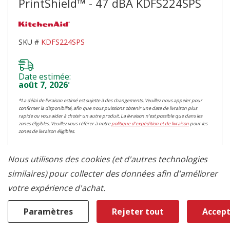
PrintShield™ - 47 dBA KDFS224SPS
SKU #
KDFS224SPS
Date estimée:
août 7, 2026
*
*La délai de livraison estimé est sujette à des changements. Veuillez nous appeler pour
confirmer la disponibilité, afin que nous puissions obtenir une date de livraison plus
rapide ou vous aider à choisir un autre produit. La livraison n'est possible que dans les
zones éligibles. Veuillez vous référer à notre
politique d'expédition et de livraison
pour les
zones de livraison éligibles.
Colour
Nous utilisons des cookies (et d'autres technologies
similaires) pour collecter des données afin d'améliorer
Acier inoxydable
votre expérience d'achat.
Paramètres
Rejeter tout
Accept
Categorie