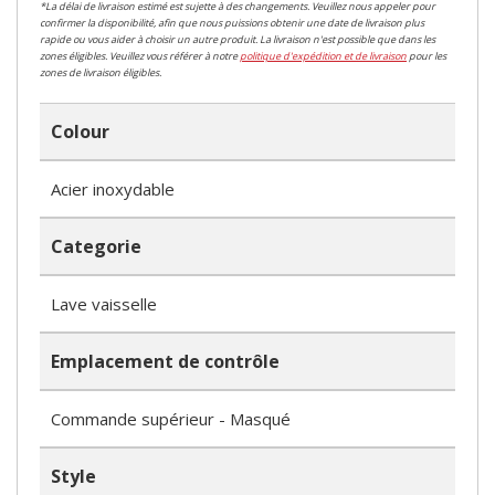
*La délai de livraison estimé est sujette à des changements. Veuillez nous appeler pour
confirmer la disponibilité, afin que nous puissions obtenir une date de livraison plus
rapide ou vous aider à choisir un autre produit. La livraison n'est possible que dans les
zones éligibles. Veuillez vous référer à notre
politique d'expédition et de livraison
pour les
zones de livraison éligibles.
Colour
Acier inoxydable
Categorie
Lave vaisselle
Emplacement de contrôle
Commande supérieur - Masqué
Style