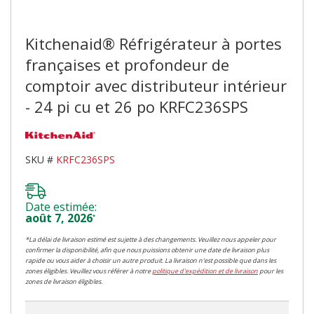
Kitchenaid® Réfrigérateur à portes
françaises et profondeur de
comptoir avec distributeur intérieur
- 24 pi cu et 26 po KRFC236SPS
SKU #
KRFC236SPS
Date estimée:
août 7, 2026
*
*La délai de livraison estimé est sujette à des changements. Veuillez nous appeler pour
confirmer la disponibilité, afin que nous puissions obtenir une date de livraison plus
rapide ou vous aider à choisir un autre produit. La livraison n'est possible que dans les
zones éligibles. Veuillez vous référer à notre
politique d'expédition et de livraison
pour les
zones de livraison éligibles.