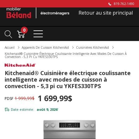
819-762-1490
Retour au site principal
0
Accueil
Appareils De Cuisson KitchenAid
Cuisinières KitchenAid
Kitchenaid® Cuisinière Électrique Coulissante Intelligente Avec Modes De Cuisson À
Convection - 5,3 Pi Cu YKFES330TPS
Kitchenaid® Cuisinière électrique coulissante
intelligente avec modes de cuisson à
convection - 5,3 pi cu YKFES330TPS
1 699,99$
1 999,99$
PDSF
Date estimée:
août 9, 2026
*