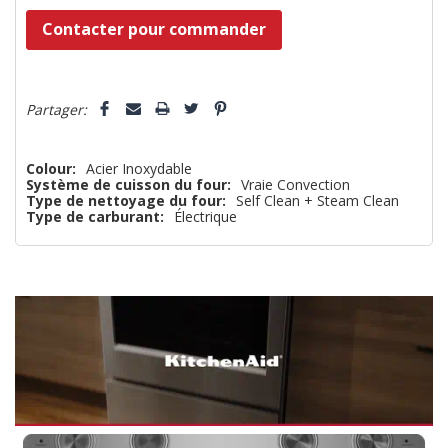
Dépêchez-
Contacter pour commander
vous!
il
5 customers are viewing this product
n’en
Partager:
reste
plus
Colour:
Acier Inoxydable
Système de cuisson du four:
Vraie Convection
que
Type de nettoyage du four:
Self Clean + Steam Clean
Type de carburant:
Électrique