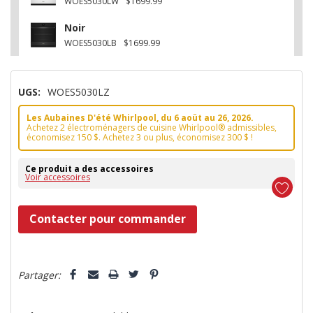
WOES5030LW
$1699.99
Noir
WOES5030LB
$1699.99
UGS:
WOES5030LZ
Les Aubaines D'été Whirlpool, du 6 aoüt au 26, 2026.
Achetez 2 électroménagers de cuisine Whirlpool® admissibles,
économisez 150 $. Achetez 3 ou plus, économisez 300 $ !
Ce produit a des accessoires
Voir accessoires
Dépêchez-
Contacter pour commander
vous!
il
5 customers are viewing this product
n’en
Partager:
reste
plus