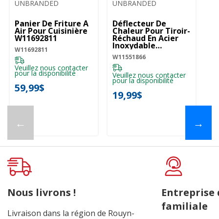
UNBRANDED
UNBRANDED
Panier De Friture À
Déflecteur De
Air Pour Cuisinière
Chaleur Pour Tiroir-
W11692811
Réchaud En Acier
Inoxydable
W11692811
W11551866
W11551866
Veuillez nous contacter
pour la disponibilité
Veuillez nous contacter
pour la disponibilité
59,99$
19,99$
←
→
Nous livrons !
Entreprise
familiale
Livraison dans la région de Rouyn-