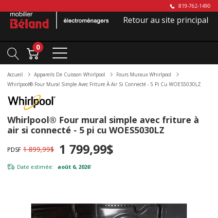
819-762-1490
Retour au site principal
0
Accueil
Appareils De Cuisson Whirlpool
Fours Muraux Whirlpool
Whirlpool® Four Mural Simple Avec Friture À Air Si Connecté - 5 Pi Cu WOES5030LZ
Whirlpool® Four mural simple avec friture à
air si connecté - 5 pi cu WOES5030LZ
1 799,99$
1 899,99$
PDSF
Date estimée:
août 6, 2026
*