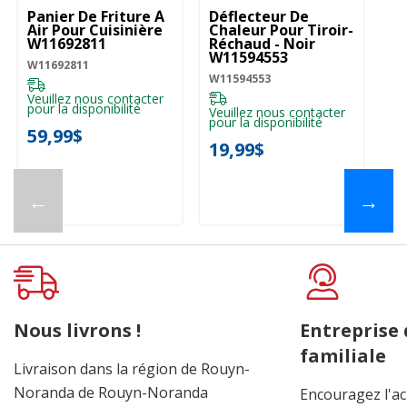
Panier De Friture À
Déflecteur De
Air Pour Cuisinière
Chaleur Pour Tiroir-
W11692811
Réchaud - Noir
W11594553
W11692811
W11594553
Veuillez nous contacter
pour la disponibilité
Veuillez nous contacter
pour la disponibilité
59,99$
19,99$
←
→
Nous livrons !
Entreprise
familiale
Livraison dans la région de Rouyn-
Noranda de Rouyn-Noranda
Encouragez l'ac