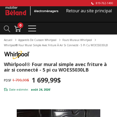
819-762-1490
Retour au site principal
0
Accueil
Appareils De Cuisson Whirlpool
Fours Muraux Whirlpool
Whirlpool® Four Mural Simple Avec Friture À Air Si Connecté - 5 Pi Cu WOES5030LB
Whirlpool® Four mural simple avec friture à
air si connecté - 5 pi cu WOES5030LB
1 699,99$
1 799,99$
PDSF
Date estimée:
août 24, 2026
*