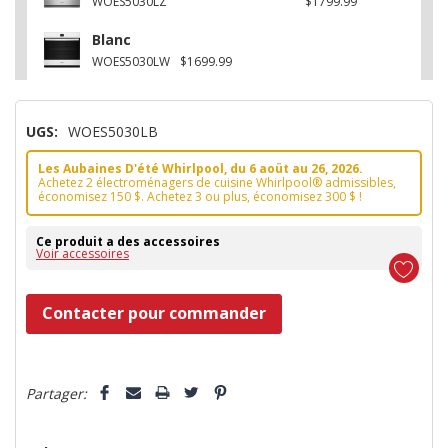
WOES5030LZ
$1799.99
Blanc
WOES5030LW
$1699.99
UGS:
WOES5030LB
Les Aubaines D'été Whirlpool, du 6 aoüt au 26, 2026.
Achetez 2 électroménagers de cuisine Whirlpool® admissibles,
économisez 150 $. Achetez 3 ou plus, économisez 300 $ !
Ce produit a des accessoires
Voir accessoires
Dépêchez-
Contacter pour commander
vous!
il
5 customers are viewing this product
n’en
Partager:
reste
plus