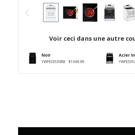
Voir ceci dans une autre co
Noir
Acier I
YWFES3530RB
$1049.99
YWFES35