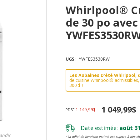
Whirlpool® Cu
de 30 po avec
YWFES3530R
UGS:
YWFES3530RW
Les Aubaines D'été Whirlpool, d
de cuisine Whirlpool® admissibles
300 $ !
1 049,99$
1 149,99$
PDSF
Date estimée:
août 31
randir
*La délai de livraison estimé est sujette à des 