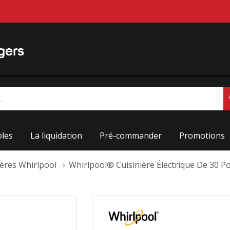
les
La liquidation
Pré-commander
Promotions
ières Whirlpool
Whirlpool® Cuisinière Électrique De 30 