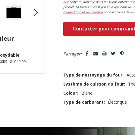
disponibilité, afin que nous puissions obtenir une
produit. La livraison n'est possible que dans les 
d'expédition et de livraison
pour les zones de livr
Dépêchez-
Contacter pour command
vous!
uleur
il
5 customers are viewing this pro
n’en
Partager:
noxydable
reste
30RS
$1049.99
plus
Type de nettoyage du four:
Aut
que
Système de cuisson du four:
Th
Colour:
Blanc
Type de carburant:
Électrique