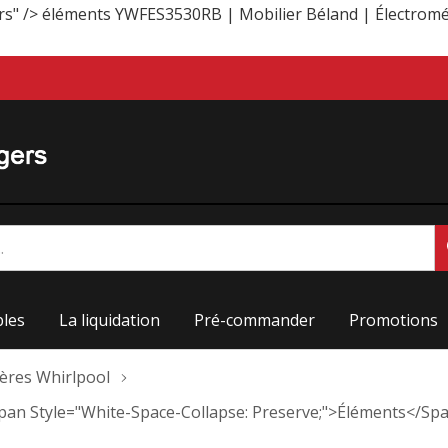
rs" />
éléments YWFES3530RB | Mobilier Béland | Électromé
les
La liquidation
Pré-commander
Promotions
ières Whirlpool
<span Style="white-Space-Collapse: Preserve;">éléments</