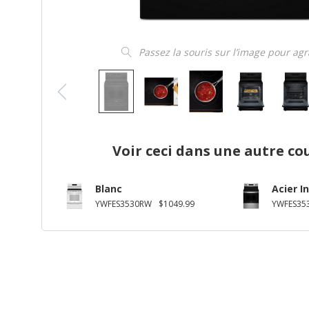
Passez la souris sur l’image pour ag
Voir ceci dans une autre co
Blanc
Acier I
YWFES3530RW
$1049.99
YWFES35