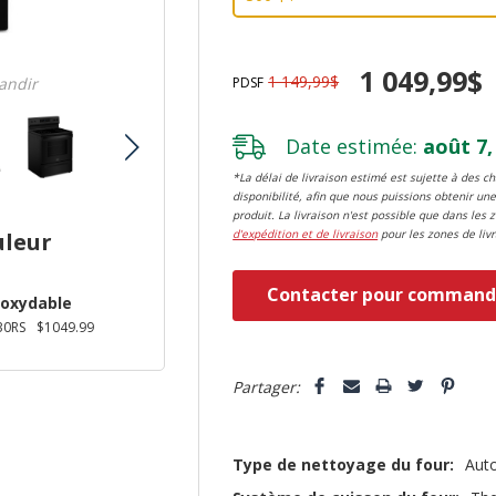
1 049,99$
1 149,99$
PDSF
randir
Date estimée:
août 7,
*La délai de livraison estimé est sujette à des 
disponibilité, afin que nous puissions obtenir une
produit. La livraison n'est possible que dans les 
d'expédition et de livraison
pour les zones de livr
uleur
Dépêchez-
Contacter pour command
noxydable
vous!
30RS
$1049.99
il
5 customers are viewing this pro
n’en
Partager:
reste
plus
Type de nettoyage du four:
Aut
que