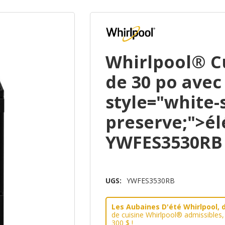
Whirlpool® Cu
de 30 po avec
style="white-
preserve;">é
YWFES3530RB
UGS:
YWFES3530RB
Les Aubaines D'été Whirlpool, d
de cuisine Whirlpool® admissibles
300 $ !