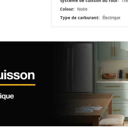
Système de cuisson du four:
Th
Colour:
Noire
Type de carburant:
Électrique