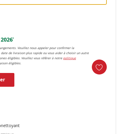
 2026
*
changements. Veuillez nous appeler pour confirmer la
 date de livraison plus rapide ou vous aider à choisir un autre
zones éligibles. Veuillez vous référer à notre
politique
aison éligibles.
er
duct
onettoyant