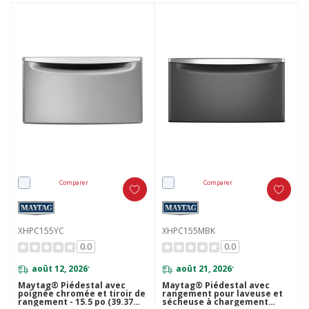
Comparer
Comparer
XHPC155YC
XHPC155MBK
0.0
0.0
août 12, 2026
août 21, 2026
*
*
Maytag® Piédestal avec
Maytag® Piédestal avec
poignée chromée et tiroir de
rangement pour laveuse et
rangement - 15.5 po (39.37
sécheuse à chargement