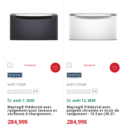
Comparer
Comparer
XHPC155RF
XHPC155XW
0.0
0.0
août 7, 2026
août 12, 2026
*
*
Maytag® Piédestal avec
Maytag® Piédestal avec
rangement pour laveuse et
poignée chromée et tiroir de
sécheuse à chargement
rangement - 15.5 po (39.37
frontal de 15,5 po XHPC155RF
cm) XHPC155XW
284,99$
284,99$