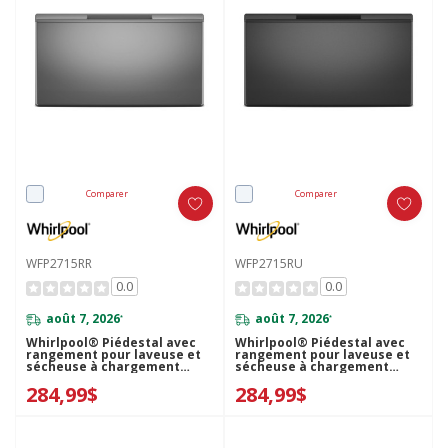
Comparer
Comparer
WFP2715RR
WFP2715RU
0.0
0.0
août 7, 2026
août 7, 2026
*
*
Whirlpool® Piédestal avec
Whirlpool® Piédestal avec
rangement pour laveuse et
rangement pour laveuse et
sécheuse à chargement
sécheuse à chargement
frontal, 15.5 po (39,4 cm)
frontal, 15.5 po (39,4 cm)
284,99$
284,99$
WFP2715RR
WFP2715RU