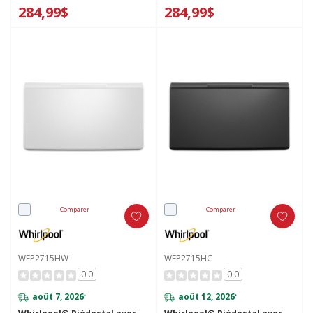
cm) XHPC155YC
frontal de 15,5 po
284,99$
284,99$
XHPC155MBK
Comparer
Comparer
WFP2715HW
WFP2715HC
0.0
0.0
août 7, 2026
août 12, 2026
*
*