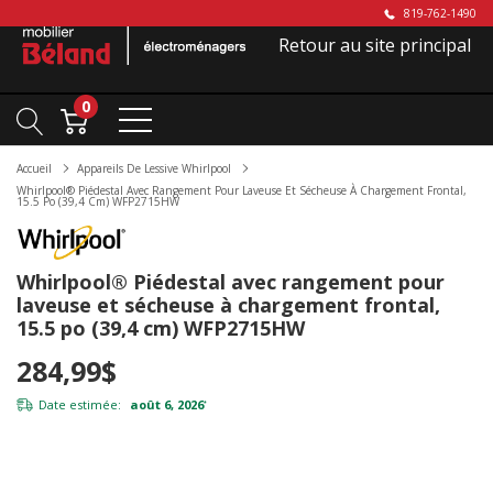
819-762-1490
Retour au site principal
0
Accueil
Appareils De Lessive Whirlpool
Whirlpool® Piédestal Avec Rangement Pour Laveuse Et Sécheuse À Chargement Frontal,
15.5 Po (39,4 Cm) WFP2715HW
Whirlpool® Piédestal avec rangement pour
laveuse et sécheuse à chargement frontal,
15.5 po (39,4 cm) WFP2715HW
284,99$
Date estimée:
août 6, 2026
*