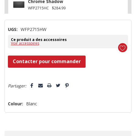
Chrome Shadow
WFP2715HC
$284.99
UGS:
WFP2715HW
Ce produit a des accessoires
Voir accessoires
Dépêchez-
Contacter pour commander
vous!
il
5 customers are viewing this product
n’en
Partager:
reste
plus
Colour:
Blanc
que