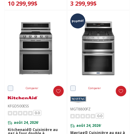
10 299,99$
3 299,99$
Promo!
Comparer
Comparer
KFGD500ESS
MGT8800FZ
0.0
0.0
août 24, 2026
*
août 24, 2026
*
Kitchenaid® Cuisinière au
Maytag® Cuisinière au gaz à
gaz à four double à