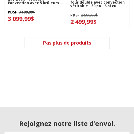
four double avec convection
convection avec 5 brûleurs -
véritable - 30 po - 6 pi cu
30 po KFGD500ESS
MGT8800FZ
PDSF
3 199,99$
PDSF
2 599,99$
3 099,99$
2 499,99$
Pas plus de produits
Rejoignez notre liste d’envoi.