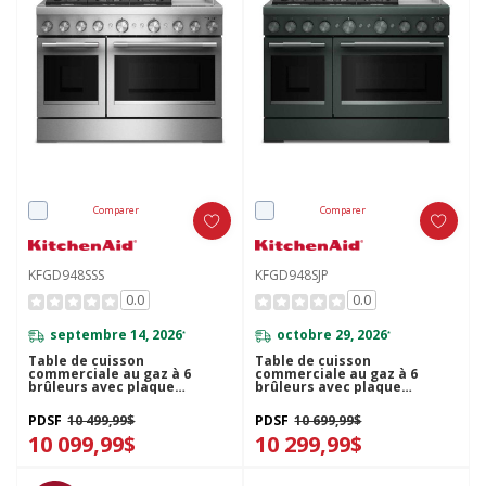
Comparer
Comparer
KFGD948SSS
KFGD948SJP
0.0
0.0
septembre 14, 2026
octobre 29, 2026
*
*
Table de cuisson
Table de cuisson
commerciale au gaz à 6
commerciale au gaz à 6
brûleurs avec plaque
brûleurs avec plaque
chauffante KitchenAid® de
chauffante KitchenAid® de
48 po KFGD948SSS
48 po KFGD948SJP
PDSF
10 499,99$
PDSF
10 699,99$
10 099,99$
10 299,99$