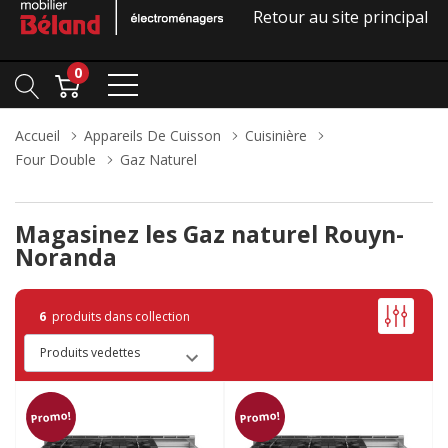
Retour au site principal
0
Accueil
Appareils De Cuisson
Cuisinière
Four Double
Gaz Naturel
Magasinez les Gaz naturel Rouyn-
Noranda
6
produits dans collection
Promo!
Promo!