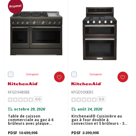
Promo!
Comparer
Comparer
KFGD948SBE
KFGD500EBS
0.0
0.0
octobre 29, 2026
août 24, 2026
*
*
Table de cuisson
Kitchenaid® Cuisinière au
commerciale au gaz à 6
gaz à four double à
brûleurs avec plaque
convection et 5 brûleurs - 30
chauffante KitchenAid® de
po KFGD500EBS
48 po KFGD948SBE
PDSF
10 699,99$
PDSF
3 399,99$