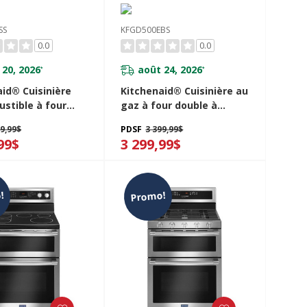
SS
KFGD500EBS
0.0
0.0
 20, 2026
août 24, 2026
*
*
id® Cuisinière
Kitchenaid® Cuisinière au
ustible à four
gaz à four double à
à convection avec
convection et 5 brûleurs -
99,99$
PDSF
3 399,99$
rs - 30 po
30 po KFGD500EBS
99$
3 299,99$
ESS
!
Promo!