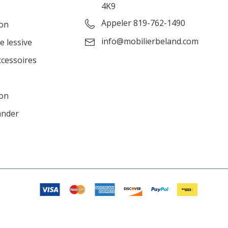
4K9
Appeler 819-762-1490
ion
info@mobilierbeland.com
e lessive
ccessoires
ion
ander