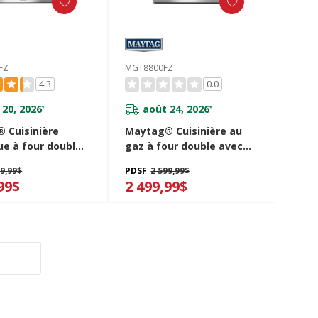
FZ
MGT8800FZ
4.3
0.0
 20, 2026
août 24, 2026
*
*
 Cuisinière
Maytag® Cuisinière au
ue à four double
gaz à four double avec
ction véritable -
convection véritable - 30
99,99$
PDSF
2 599,99$
.7 pi cu
po - 6 pi cu MGT8800FZ
99$
2 499,99$
00FZ