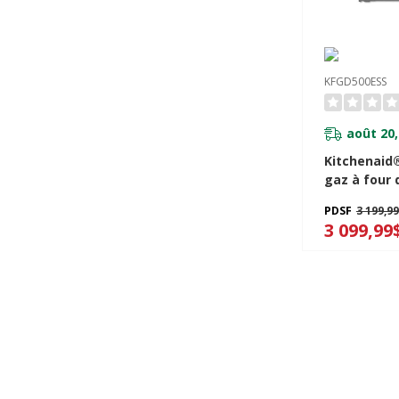
KFGD500ESS
août 20,
Kitchenaid®
gaz à four 
convection 
PDSF
3 199,9
brûleurs - 3
3 099,99
KFGD500ESS