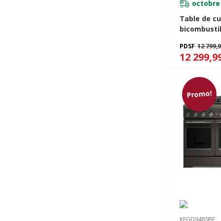
octobre 
Table de cu
bicombustib
brûleurs av
PDSF
12 799,
chauffante KitchenAid®
12 299,9
de 48 po K
Promo!
KFGD948SBE