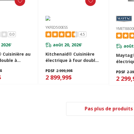
YKFED500ESS
YMET8800
0.0
4.5
 2026
août 20, 2026
*
*
août
 Cuisinière au
Kitchenaid® Cuisinière
Maytag®
double à
électrique à four double
électriq
avec 5
à convection avec 5
et conve
9$
PDSF
2 999,99$
PDSF
2 3
0 po
éléments - 30 po
30 po - 6
$
2 899,99$
2 299,
YKFED500ESS
YMET88
Pas plus de produits