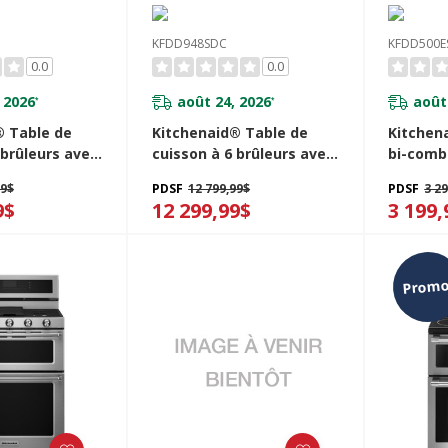
KFDD948SDC
KFDD500E
0.0
0.0
 2026
août 24, 2026
août
*
*
® Table de
Kitchenaid® Table de
Kitchena
 brûleurs avec
cuisson à 6 brûleurs avec
bi-comb
uffante
plaque chauffante
double 
99$
PDSF
12 799,99$
PDSF
3 2
le de 48 po
bicombustible de 48 po
5 brûleu
9$
12 299,99$
3 199,
C
KFDD948SDC
KFDD500
Promo