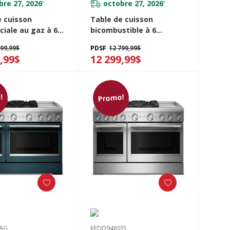
bre 27, 2026
octobre 27, 2026
*
*
e cuisson
Table de cuisson
iale au gaz à 6
bicombustible à 6
s avec plaque
brûleurs avec plaque
699,99$
PDSF
12 799,99$
henAid®
chauffante KitchenAid®
,99$
12 299,99$
o KFGD948SJP
de 48 po KFDD948SJP
!
Promo!
SAG
KFDD948SSS