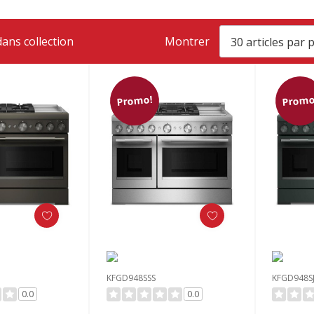
ans collection
Montrer
Promo!
Promo
KFGD948SSS
KFGD948S
0.0
0.0