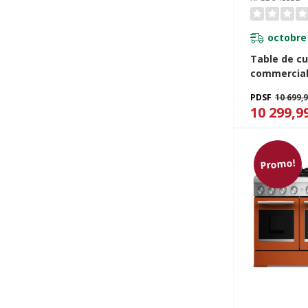
octobre 
Table de cu
commercial
brûleurs av
PDSF
10 699,
chauffante KitchenAid®
10 299,9
de 48 po K
Promo!