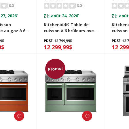
0.0
0.0
27, 2026
août 24, 2026
août
*
*
isson
Kitchenaid® Table de
Kitchen
e au gaz à 6
cuisson à 6 brûleurs avec
cuisson 
ec plaque
plaque chauffante
plaque 
99$
PDSF
12 799,99$
PDSF
12 
bicombustible de 48 po
bicombu
9$
12 299,99$
12 299
FGD948SBE
KFDD948SWF
KFDD94
Promo!