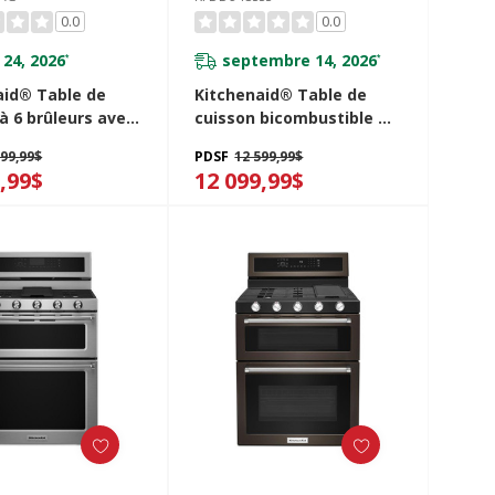
0.0
0.0
 24, 2026
septembre 14, 2026
*
*
aid® Table de
Kitchenaid® Table de
à 6 brûleurs avec
cuisson bicombustible à
chauffante
6 brûleurs avec plaque
799,99$
PDSF
12 599,99$
stible de 48 po
chauffante de 48 po
,99$
12 099,99$
8SAG
KFDD948SSS