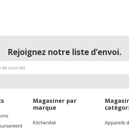
Rejoignez notre liste d’envoi.
ts
Magasiner par
Magasin
marque
catégor
ions
KitchenAid
Appareils 
boursement