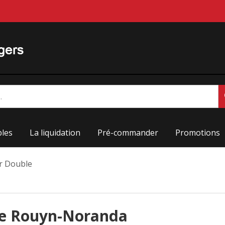
les
La liquidation
Pré-commander
Promotions
r Double
le Rouyn-Noranda