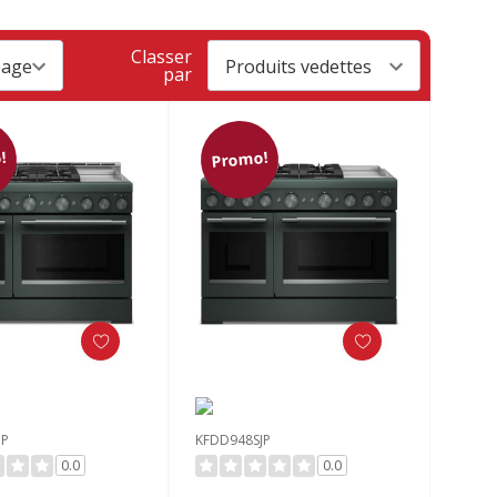
Classer
par
!
Promo!
JP
KFDD948SJP
0.0
0.0