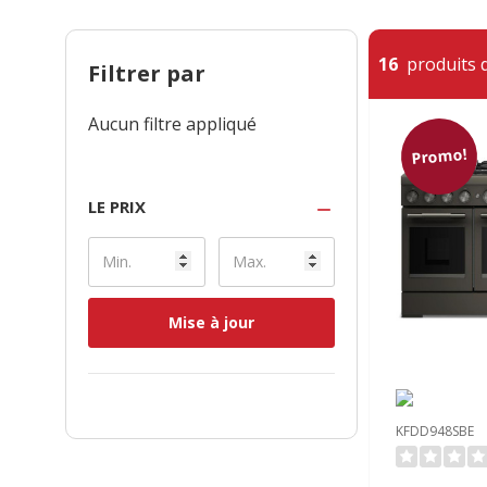
16
produits d
Filtrer par
Aucun filtre appliqué
Promo!
LE PRIX
Mise à jour
KFDD948SBE