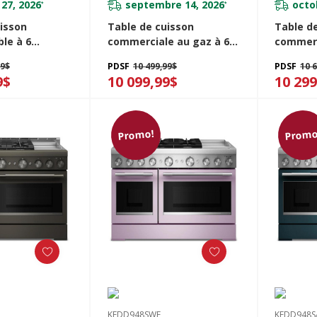
27, 2026
septembre 14, 2026
octo
*
*
isson
Table de cuisson
Table d
le à 6
commerciale au gaz à 6
commerc
ec plaque
brûleurs avec plaque
brûleur
99$
PDSF
10 499,99$
PDSF
10 
chauffante KitchenAid®
chauffante Kitc
9$
10 099,99$
10 299
FDD948SBE
de 48 po KFGD948SSS
de 48 p
Promo!
Promo
KFDD948SWF
KFDD948