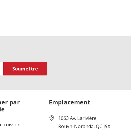
er par
Emplacement
ie
1063 Av. Larivière,
de cuisson
Rouyn-Noranda, QC J9X