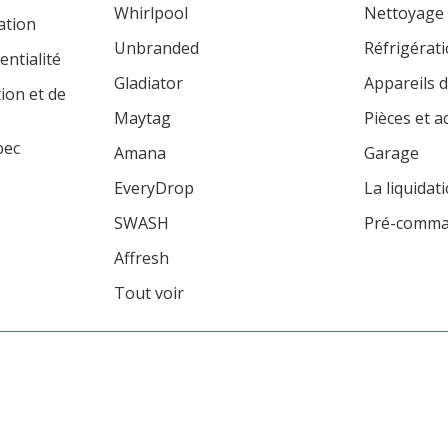
Whirlpool
Nettoyage
ation
Unbranded
Réfrigérat
entialité
Gladiator
Appareils d
tion et de
Maytag
Pièces et a
bec
Amana
Garage
EveryDrop
La liquidat
SWASH
Pré-comm
Affresh
Tout voir