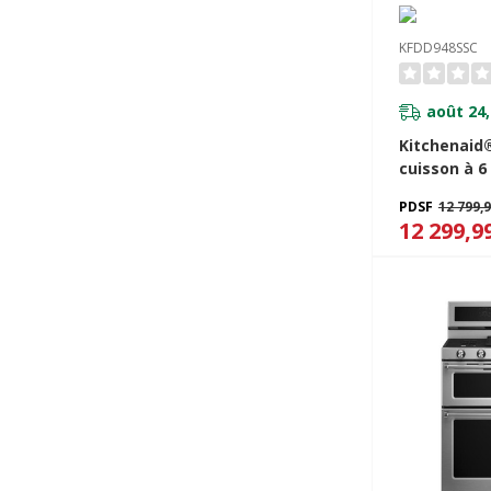
KFDD948SSC
août 24,
Kitchenaid
cuisson à 6
plaque cha
PDSF
12 799,
bicombustib
12 299,9
KFDD948SS