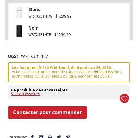
Blanc
WRTX3314TW
$1239.99
Noir
WRTX3314TB
$1239.99
UGS:
WRTX3314TZ
Les Aubaines D'été Whirlpool, du 6 aoüt au 26, 2026.
Achetez 2 électroménagers de cuisine Whirlpool® admissibles,
économisez 150 $. Achetez 3 ou plus, économisez 300 $ !
Ce produit a des accessoires
Voir accessoires
Dépêchez-
Contacter pour commander
vous!
il
5 customers are viewing this product
n’en
Partager: