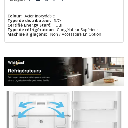
reste
plus
Colour:
Acier Inoxydable
Type de distributeur:
S/O
que
Certifié Energy Star®:
Oui
Type de réfrigérateur:
Congélateur Supérieur
Machine à glaçons:
Non / Accessoire En Option