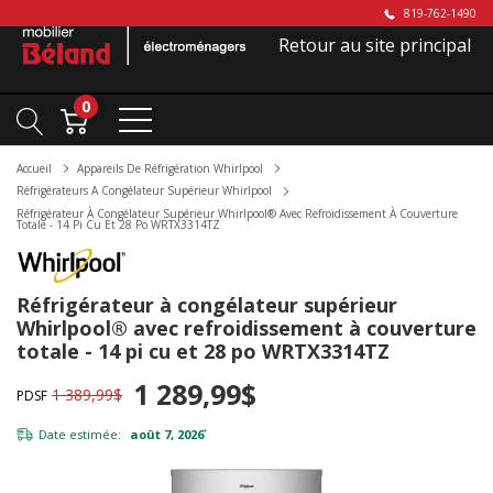
819-762-1490
Retour au site principal
0
Accueil
Appareils De Réfrigération Whirlpool
Réfrigérateurs A Congélateur Supérieur Whirlpool
Réfrigérateur À Congélateur Supérieur Whirlpool® Avec Refroidissement À Couverture
Totale - 14 Pi Cu Et 28 Po WRTX3314TZ
Réfrigérateur à congélateur supérieur
Whirlpool® avec refroidissement à couverture
totale - 14 pi cu et 28 po WRTX3314TZ
1 289,99$
1 389,99$
PDSF
Date estimée:
août 7, 2026
*