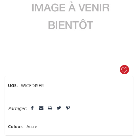
UGS:
WICEDISFR
Dépêchez-
5 customers are viewing this product
Partager:
vous!
il
n’en
Colour:
Autre
reste