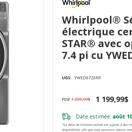
Whirlpool® Sé
électrique ce
STAR® avec o
7.4 pi cu YW
UGS:
YWED6720RR
1 199,99$
1 299,99$
PDSF
Date estimée:
août 10
*La délai de livraison estimé est sujette à des 
disponibilité, afin que nous puissions obtenir une