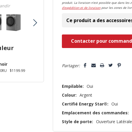
produit. La livraison n'est possible que dans les 
randir
d'expédition et de livraison
pour les zones de livr
Ce produit a des accessoire
Dépêchez-
Contacter pour command
vous!
uleur
il
5 customers are viewing this pro
n’en
noir
Partager:
reste
0RU
$1199.99
plus
Empilable:
Oui
que
Colour:
Argent
Certifié Energy Star®:
Oui
Emplacement des commandes:
Style de porte:
Ouverture Latéral