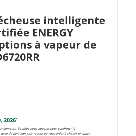
cheuse intelligente
rtifiée ENERGY
ptions à vapeur de
ED6720RR
, 2026
*
changements. Veuillez nous appeler pour confirmer la
 date de livraison plus rapide ou vous aider à choisir un autre