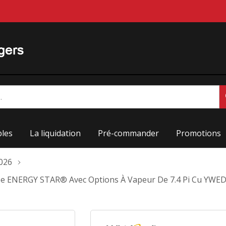
les
La liquidation
Pré-commander
Promotions
2026
ifiée ENERGY STAR® Avec Options À Vapeur De 7.4 Pi Cu YW