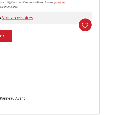
zones éligibles. Veuillez vous référer à notre
politique
aison éligibles.
s
Voir accessoires
er
duct
Panneau Avant
e