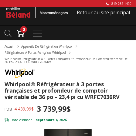
819-762-1490
Retour au site principal
0
Accueil
Appareils De Réfrigération Whirlpool
Réfrigérateurs À Portes Françaises Whirlpool
Whirlpool® Réfrigérateur À 3 Portes Françaises Et Profondeur De Comptoir Véritable De
36 Po - 23,4 Pi Cu WRFC7036RV
Whirlpool® Réfrigérateur à 3 portes
françaises et profondeur de comptoir
véritable de 36 po - 23,4 pi cu WRFC7036RV
3 739,99$
4 439,99$
PDSF
Date estimée:
septembre 4, 2026
*