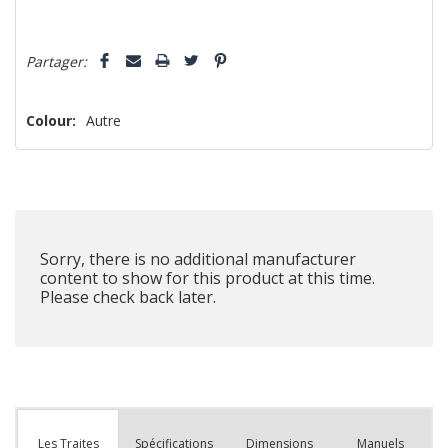
Dépêchez-
5 customers are viewing this product
Partager:
vous!
il
n’en
Colour:
Autre
reste
plus
que
Sorry, there is no additional manufacturer
content to show for this product at this time.
Please check back later.
Spécifications
Dimensions
Manuels
Les Traites