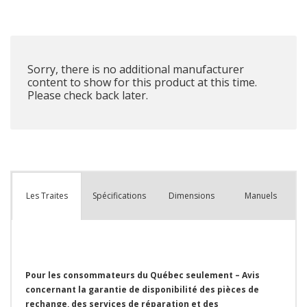
plus
que
Sorry, there is no additional manufacturer
content to show for this product at this time.
Please check back later.
Spécifications
Dimensions
Manuels
Les Traites
Pour les consommateurs du Québec seulement – Avis
concernant la garantie de disponibilité des pièces de
rechange, des services de réparation et des