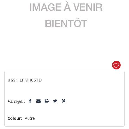
UGS:
LPMHCSTD
Dépêchez-
5 customers are viewing this product
Partager:
vous!
il
n’en
Colour:
Autre
reste