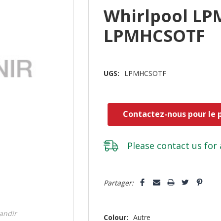
Whirlpool L
LPMHCSOTF
UGS:
LPMHCSOTF
Contactez-nous pour le p
Please
contact us
for 
Dépêchez-
5 customers are viewing this pro
Partager:
vous!
il
n’en
randir
Colour:
Autre