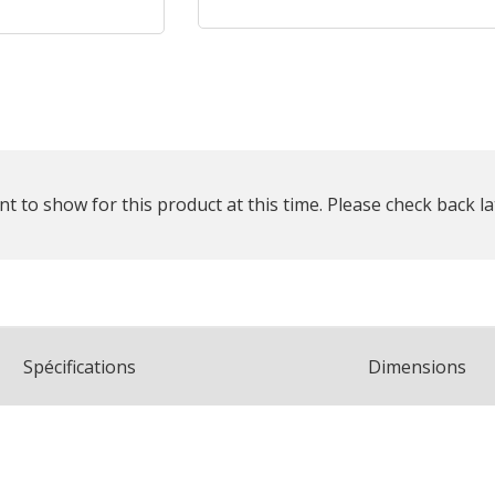
reste
plus
que
t to show for this product at this time. Please check back la
Spécifications
Dimensions