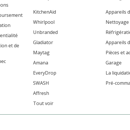
ions
KitchenAid
Appareils 
boursement
Whirlpool
Nettoyage
ation
Unbranded
Réfrigérat
entialité
Gladiator
Appareils d
tion et de
Maytag
Pièces et a
bec
Amana
Garage
EveryDrop
La liquidat
SWASH
Pré-comm
Affresh
Tout voir