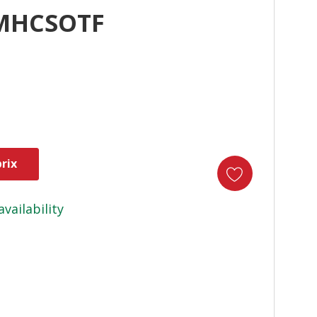
PMHCSOTF
rix
availability
duct