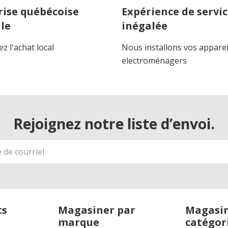
rise québécoise
Expérience de servi
le
inégalée
z l'achat local
Nous installons vos apparei
electroménagers
Rejoignez notre liste d’envoi.
ts
Magasiner par
Magasin
marque
catégor