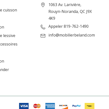
1063 Av. Larivière,
de cuisson
Rouyn-Noranda, QC J9X
4K9
Appeler 819-762-1490
ion
info@mobilierbeland.com
e lessive
ccessoires
ion
ander