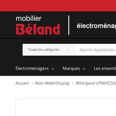
Toutes
Rechercher
les
catégories
Électroménagers
Marques
Les ensemb
Accueil
Non-Web/Display
Whirlpool LPMHCS