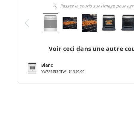
Passez la souris sur l’image pour ag
Voir ceci dans une autre co
Blanc
YWSES4530TW
$1349.99