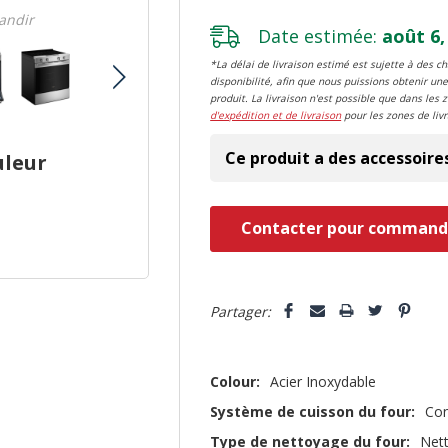
randir
Date estimée:
août 6,
*La délai de livraison estimé est sujette à des 
disponibilité, afin que nous puissions obtenir une
produit. La livraison n'est possible que dans les 
d'expédition et de livraison
pour les zones de livr
Ce produit a des accessoire
uleur
Dépêchez-
Contacter pour command
vous!
il
5 customers are viewing this pro
n’en
Partager:
reste
plus
Colour:
Acier Inoxydable
que
Système de cuisson du four:
Con
Type de nettoyage du four:
Net