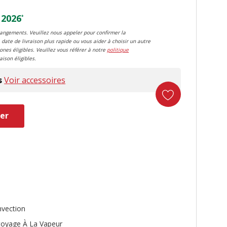
 2026
*
changements. Veuillez nous appeler pour confirmer la
 date de livraison plus rapide ou vous aider à choisir un autre
zones éligibles. Veuillez vous référer à notre
politique
aison éligibles.
s
Voir accessoires
er
duct
vection
toyage À La Vapeur