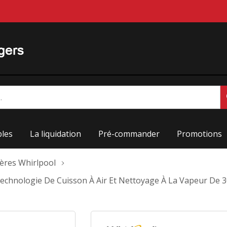
les
La liquidation
Pré-commander
Promotions
ières Whirlpool
c Technologie De Cuisson À Air Et Nettoyage À La Vapeur D