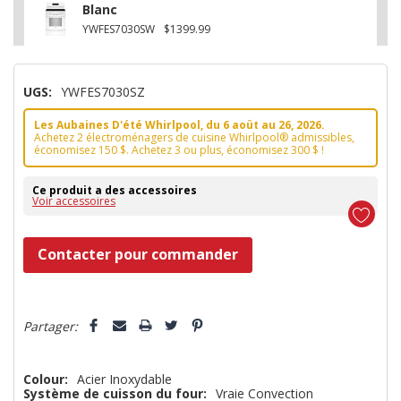
Blanc
YWFES7030SW
$1399.99
UGS:
YWFES7030SZ
Les Aubaines D'été Whirlpool, du 6 aoüt au 26, 2026.
Achetez 2 électroménagers de cuisine Whirlpool® admissibles,
économisez 150 $. Achetez 3 ou plus, économisez 300 $ !
Ce produit a des accessoires
Voir accessoires
Dépêchez-
Contacter pour commander
vous!
il
5 customers are viewing this product
n’en
Partager:
reste
plus
Colour:
Acier Inoxydable
Système de cuisson du four:
Vraie Convection
que