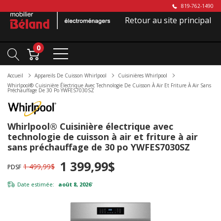
819-762-1490
Retour au site principal
0
Accueil
Appareils De Cuisson Whirlpool
Cuisinières Whirlpool
Whirlpool® Cuisinière Électrique Avec Technologie De Cuisson À Air Et Friture À Air Sans
Préchauffage De 30 Po YWFES7030SZ
Whirlpool® Cuisinière électrique avec
technologie de cuisson à air et friture à air
sans préchauffage de 30 po YWFES7030SZ
1 399,99$
1 499,99$
PDSF
Date estimée:
août 8, 2026
*