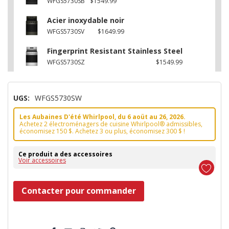
WFGS5730SB
$1549.99
Acier inoxydable noir
WFGS5730SV
$1649.99
Fingerprint Resistant Stainless Steel
WFGS5730SZ
$1549.99
UGS:
WFGS5730SW
Les Aubaines D'été Whirlpool, du 6 aoüt au 26, 2026.
Achetez 2 électroménagers de cuisine Whirlpool® admissibles,
économisez 150 $. Achetez 3 ou plus, économisez 300 $ !
Ce produit a des accessoires
Voir accessoires
Dépêchez-
Contacter pour commander
vous!
il
5 customers are viewing this product