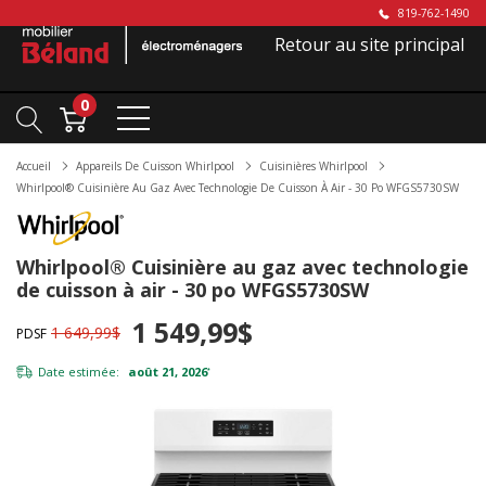
819-762-1490
Retour au site principal
0
Accueil
Appareils De Cuisson Whirlpool
Cuisinières Whirlpool
Whirlpool® Cuisinière Au Gaz Avec Technologie De Cuisson À Air - 30 Po WFGS5730SW
Whirlpool® Cuisinière au gaz avec technologie
de cuisson à air - 30 po WFGS5730SW
1 549,99$
1 649,99$
PDSF
Date estimée:
août 21, 2026
*