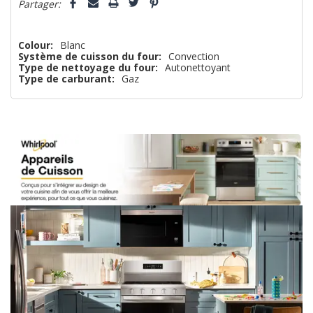
n’en
Partager:
reste
plus
Colour:
Blanc
Système de cuisson du four:
Convection
que
Type de nettoyage du four:
Autonettoyant
Type de carburant:
Gaz