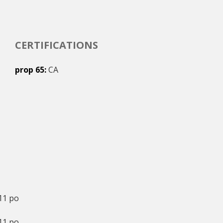
CERTIFICATIONS
prop 65
CA
11 po
11 po