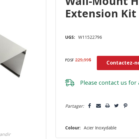
Wall-Mount 
Extension Ki
UGS:
W11522796
229,99$
PDSF
Contactez-no
Please
contact us
for 
Dépêchez-
5 customers are viewing this pro
Partager:
vous!
il
n’en
Colour:
Acier Inoxydable
reste
randir