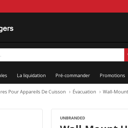
les
La liquidation
Pré-commander
Promotions
ires Pour Appareils De Cuisson
Évacuation
Wall-Mount
UNBRANDED