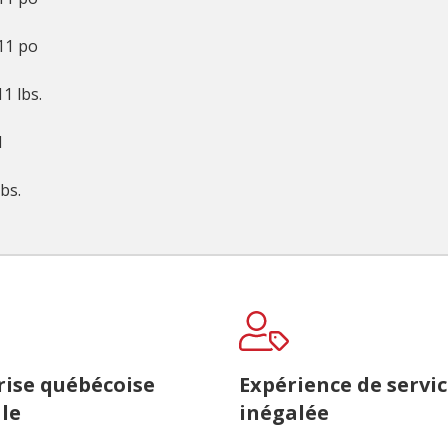
11 po
11 lbs.
1
lbs.
rise québécoise
Expérience de servi
le
inégalée