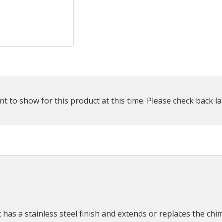
plus
que
t to show for this product at this time. Please check back la
s a stainless steel finish and extends or replaces the chimn