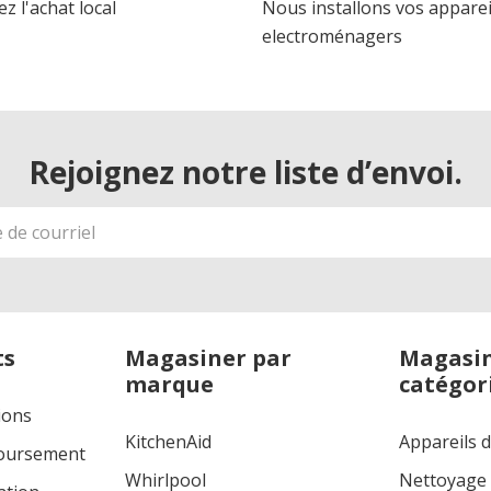
z l'achat local
Nous installons vos apparei
electroménagers
Rejoignez notre liste d’envoi.
ts
Magasiner par
Magasin
marque
catégor
ions
KitchenAid
Appareils 
boursement
Whirlpool
Nettoyage