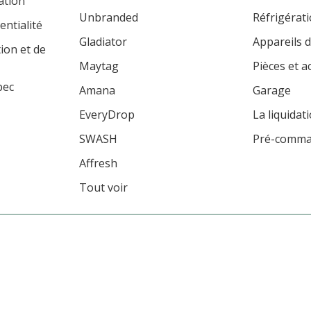
ation
Unbranded
Réfrigérat
entialité
Gladiator
Appareils d
tion et de
Maytag
Pièces et a
bec
Amana
Garage
EveryDrop
La liquidat
SWASH
Pré-comm
Affresh
Tout voir