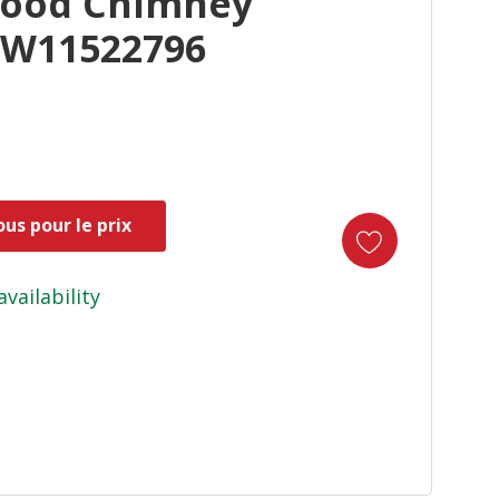
Hood Chimney
t W11522796
us pour le prix
availability
duct