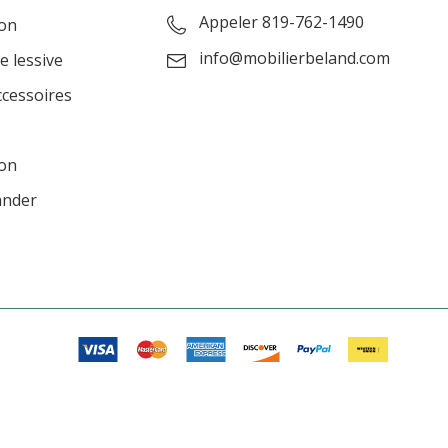
Appeler 819-762-1490
ion
info@mobilierbeland.com
e lessive
ccessoires
ion
ander