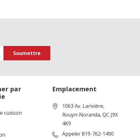
er par
Emplacement
ie
1063 Av. Larivière,
de cuisson
Rouyn-Noranda, QC J9X
4K9
Appeler 819-762-1490
ion