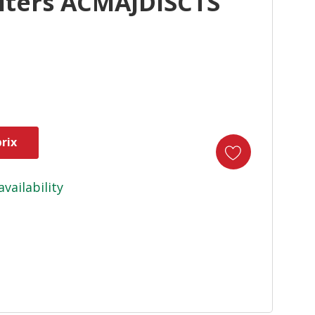
lters ACMAJDISCTS
rix
availability
duct