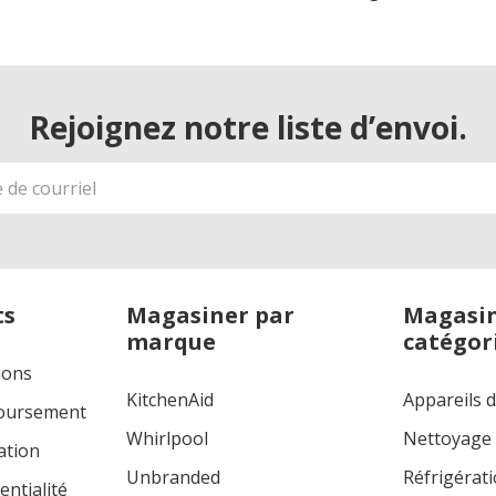
Rejoignez notre liste d’envoi.
ts
Magasiner par
Magasin
marque
catégor
ions
KitchenAid
Appareils 
boursement
Whirlpool
Nettoyage
ation
Unbranded
Réfrigérat
entialité