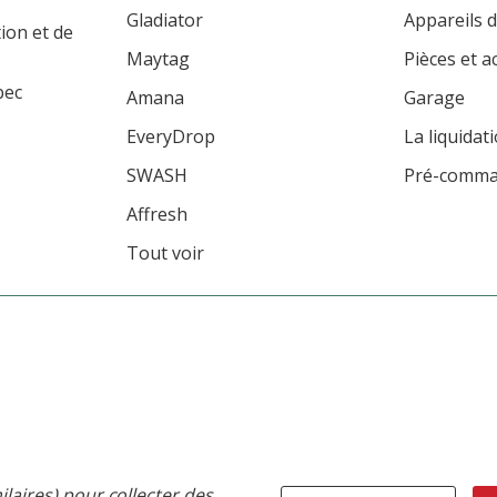
Gladiator
Appareils d
tion et de
Maytag
Pièces et a
bec
Amana
Garage
EveryDrop
La liquidat
SWASH
Pré-comm
Affresh
Tout voir
ilaires) pour collecter des