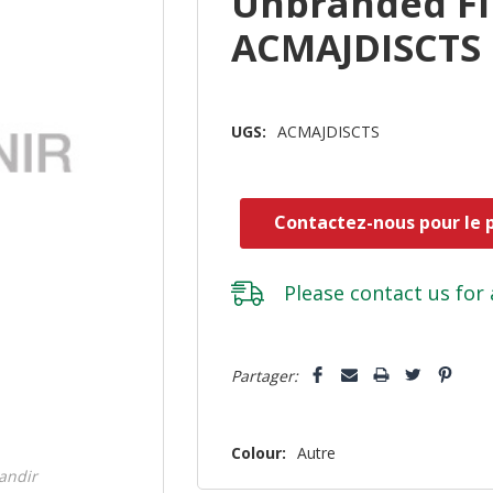
Unbranded Fi
ACMAJDISCTS
UGS:
ACMAJDISCTS
Contactez-nous pour le p
Please
contact us
for 
Dépêchez-
5 customers are viewing this pro
Partager:
vous!
il
n’en
Colour:
Autre
reste
randir