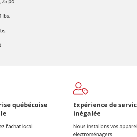
,25 po
0 lbs.
lbs.
0
rise québécoise
Expérience de servi
le
inégalée
z l'achat local
Nous installons vos apparei
electroménagers