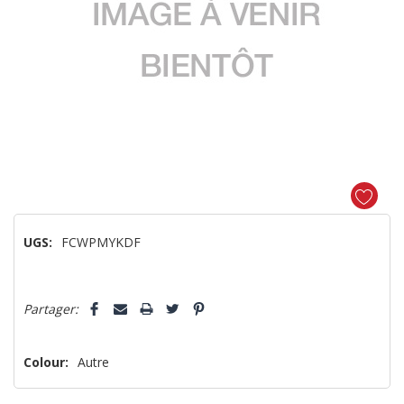
UGS:
FCWPMYKDF
Dépêchez-
5 customers are viewing this product
Partager:
vous!
il
n’en
Colour:
Autre
reste