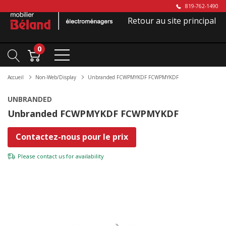
819-762-1490
Retour au site principal
0
Accueil
Non-Web/Display
Unbranded FCWPMYKDF FCWPMYKDF
UNBRANDED
Unbranded FCWPMYKDF FCWPMYKDF
Contactez-nous pour le prix
Please
contact us
for availability